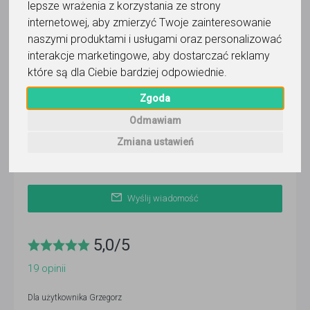
lepsze wrażenia z korzystania ze strony
internetowej
,
aby zmierzyć Twoje zainteresowanie
Wyślij wiadomość
naszymi produktami i usługami oraz personalizować
Ostatnia aktywność:
interakcje marketingowe
,
aby dostarczać reklamy
9 dni temu
które są dla Ciebie bardziej odpowiednie
.
Pokaż
Zgoda
Odmawiam
Korepetytor prowadzi zajęcia online
Zmiana ustawień
Wyślij wiadomość
5,0
/
5
19
opinii
Dla użytkownika
Grzegorz