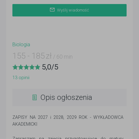
Wyślij wiadomość
Biologia
155
-
185
zł
/ 60 min
5,0
/
5
13
opinii
Opis ogłoszenia
ZAPISY NA 2027 i 2028, 2029 ROK - WYKŁADOWCA
AKADEMICKI
Zapraszam na zajęcia przygotowujące do matury