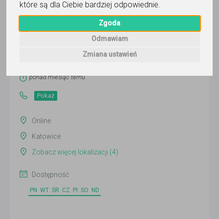
które są dla Ciebie bardziej odpowiednie
.
Zgoda
Magdalena
Odmawiam
Zmiana ustawień
Wyślij wiadomość
Ostatnia aktywność:
ponad miesiąc temu
Pokaż
Online
Katowice
Zobacz więcej lokalizacji (4)
Dostępność
PN
WT
ŚR
CZ
PI
SO
ND