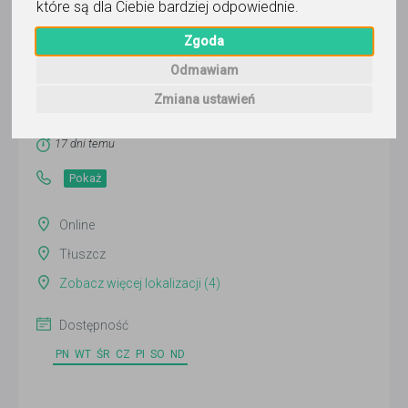
które są dla Ciebie bardziej odpowiednie
.
Zgoda
Natalia
Odmawiam
Zmiana ustawień
Wyślij wiadomość
Ostatnia aktywność:
17 dni temu
Pokaż
Online
Tłuszcz
Zobacz więcej lokalizacji (4)
Dostępność
PN
WT
ŚR
CZ
PI
SO
ND