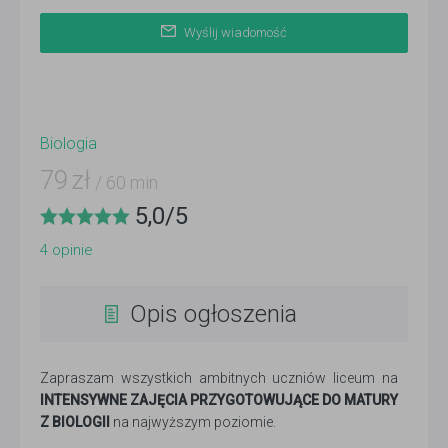
Wyślij wiadomość
Biologia
79
zł
/ 60 min
5,0
/
5
4
opinie
Opis ogłoszenia
Zapraszam wszystkich ambitnych uczniów liceum na
INTENSYWNE ZAJĘCIA PRZYGOTOWUJĄCE DO MATURY
Z BIOLOGII
na najwyższym poziomie.