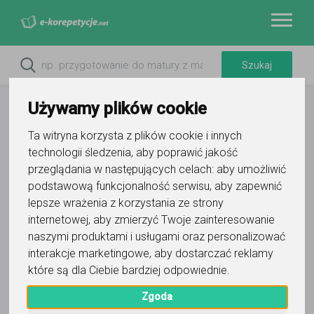
Używamy plików cookie
Ta witryna korzysta z plików cookie i innych
technologii śledzenia, aby poprawić jakość
przeglądania w następujących celach:
aby umożliwić
Do ulubionych
podstawową funkcjonalność serwisu
,
aby zapewnić
Oznacz wystąpienie kontaktu
lepsze wrażenia z korzystania ze strony
internetowej
,
aby zmierzyć Twoje zainteresowanie
naszymi produktami i usługami oraz personalizować
interakcje marketingowe
,
aby dostarczać reklamy
które są dla Ciebie bardziej odpowiednie
.
Natalia Kuciak
Zgoda