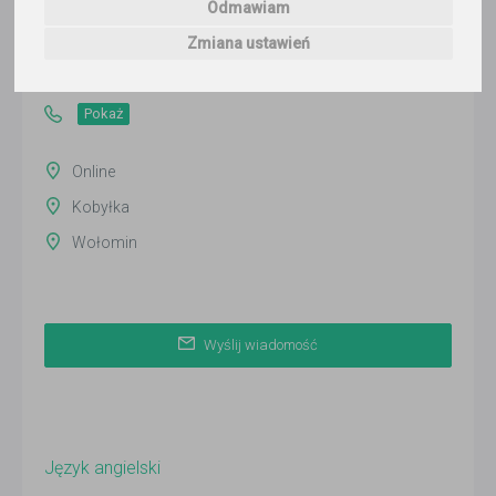
Odmawiam
Wyślij wiadomość
Zmiana ustawień
Ostatnia aktywność:
ponad 3 miesiące temu
Pokaż
Online
Kobyłka
Wołomin
Wyślij wiadomość
Język angielski