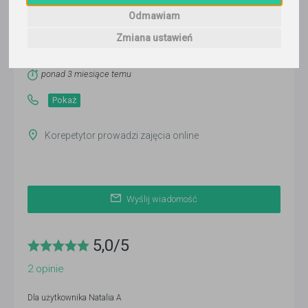
Natalia A
Odmawiam
Zmiana ustawień
Wyślij wiadomość
Ostatnia aktywność:
ponad 3 miesiące temu
Pokaż
Korepetytor prowadzi zajęcia online
Wyślij wiadomość
5,0
/
5
2
opinie
Dla użytkownika
Natalia A