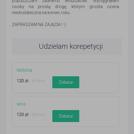
popuszczam żadnemu leniuszkowi. Wyciągnęłam
osoby na prostą drogę, którym groziła ocena
niedostateczna na koniec roku.
ZAPRASZAM NA ZAJĘCIA ! :)
Udzielam korepetycji
historia
120 zł
/ 60 min
Zobacz
wos
120 zł
/ 60 min
Zobacz