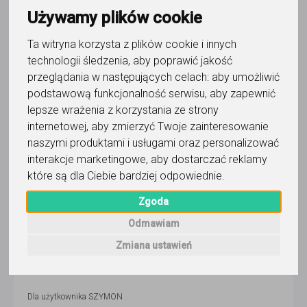
SZYMON
Używamy plików cookie
Wyślij wiadomość
Ta witryna korzysta z plików cookie i innych
technologii śledzenia, aby poprawić jakość
Ostatnia aktywność:
23 dni temu
przeglądania w następujących celach:
aby umożliwić
podstawową funkcjonalność serwisu
,
aby zapewnić
Pokaż
lepsze wrażenia z korzystania ze strony
internetowej
,
aby zmierzyć Twoje zainteresowanie
Korepetytor prowadzi zajęcia online
naszymi produktami i usługami oraz personalizować
interakcje marketingowe
,
aby dostarczać reklamy
które są dla Ciebie bardziej odpowiednie
.
Wyślij wiadomość
Zgoda
Odmawiam
5,0
/
5
Zmiana ustawień
340
opinii
Dla użytkownika
SZYMON