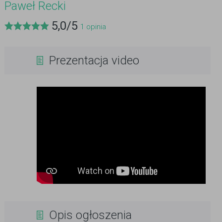
Paweł Recki
5,0
/
5
1
opinia
Prezentacja video
Opis ogłoszenia