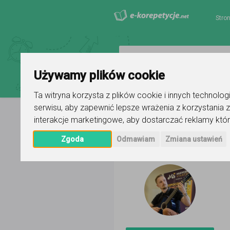
Stro
Używamy plików cookie
Ta witryna korzysta z plików cookie i innych technolo
serwisu
,
aby zapewnić lepsze wrażenia z korzystania z
interakcje marketingowe
,
aby dostarczać reklamy któr
Strona główna
Paweł Recki
Ogł
Zgoda
Odmawiam
Zmiana ustawień