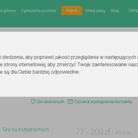
Zalog
Raport
na główna
Ogłoszenia uczniów
Oferty pracy
Blog
gii śledzenia, aby poprawić jakość przeglądania w następujących
e strony internetowej
,
aby zmierzyć Twoje zainteresowanie nasz
e są dla Ciebie bardziej odpowiednie
.
oszenie korepetytora - gra na instrumentach
Do ulubionych
Oznacz wystąpienie kontaktu
Gra na instrumentach
77
-
200
zł
/ 45 min