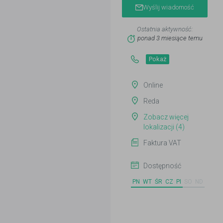
Wyślij wiadomość
Ostatnia aktywność:
ponad 3 miesiące temu
Pokaż
Online
Reda
Zobacz więcej
lokalizacji (4)
Faktura VAT
Dostępność
PN
WT
ŚR
CZ
PI
SO
ND