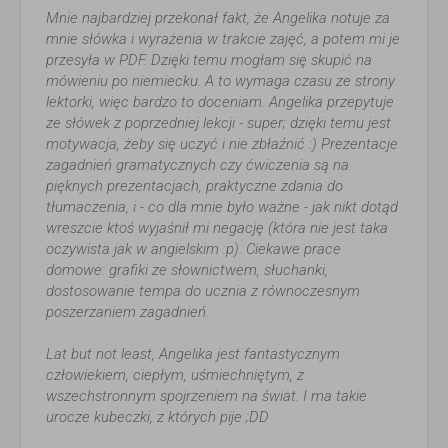
Mnie najbardziej przekonał fakt, że Angelika notuje za
mnie słówka i wyrażenia w trakcie zajęć, a potem mi je
przesyła w PDF. Dzięki temu mogłam się skupić na
mówieniu po niemiecku. A to wymaga czasu ze strony
lektorki, więc bardzo to doceniam. Angelika przepytuje
ze słówek z poprzedniej lekcji - super; dzięki temu jest
motywacja, żeby się uczyć i nie zbłaźnić :) Prezentacje
zagadnień gramatycznych czy ćwiczenia są na
pięknych prezentacjach, praktyczne zdania do
tłumaczenia, i - co dla mnie było ważne - jak nikt dotąd
wreszcie ktoś wyjaśnił mi negację (która nie jest taka
oczywista jak w angielskim :p). Ciekawe prace
domowe: grafiki ze słownictwem, słuchanki,
dostosowanie tempa do ucznia z równoczesnym
poszerzaniem zagadnień.
Lat but not least, Angelika jest fantastycznym
człowiekiem, ciepłym, uśmiechniętym, z
wszechstronnym spojrzeniem na świat. I ma takie
urocze kubeczki, z których pije ;DD