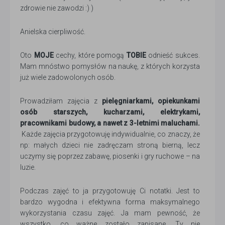
zdrowie nie zawodzi :) )
Anielska cierpliwość.
Oto
MOJE
cechy, które pomogą
TOBIE
odnieść sukces.
Mam mnóstwo pomysłów na naukę, z których korzysta
już wiele zadowolonych osób.
Prowadziłam zajęcia z
pielęgniarkami, opiekunkami
osób starszych, kucharzami, elektrykami,
pracownikami budowy, a nawet z 3-letnimi maluchami.
Każde zajęcia przygotowuję indywidualnie, co znaczy, że
np: małych dzieci nie zadręczam stroną bierną, lecz
uczymy się poprzez zabawę, piosenki i gry ruchowe – na
luzie.
Podczas zajęć to ja przygotowuję Ci notatki. Jest to
bardzo wygodna i efektywna forma maksymalnego
wykorzystania czasu zajęć. Ja mam pewność, że
wszystko, co ważne zostało zapisane, Ty nie