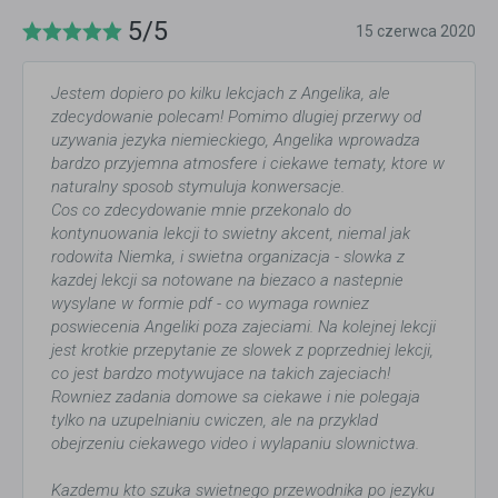
5/5
15 czerwca 2020
Jestem dopiero po kilku lekcjach z Angelika, ale
zdecydowanie polecam! Pomimo dlugiej przerwy od
uzywania jezyka niemieckiego, Angelika wprowadza
bardzo przyjemna atmosfere i ciekawe tematy, ktore w
naturalny sposob stymuluja konwersacje.
Cos co zdecydowanie mnie przekonalo do
kontynuowania lekcji to swietny akcent, niemal jak
rodowita Niemka, i swietna organizacja - slowka z
kazdej lekcji sa notowane na biezaco a nastepnie
wysylane w formie pdf - co wymaga rowniez
poswiecenia Angeliki poza zajeciami. Na kolejnej lekcji
jest krotkie przepytanie ze slowek z poprzedniej lekcji,
co jest bardzo motywujace na takich zajeciach!
Rowniez zadania domowe sa ciekawe i nie polegaja
tylko na uzupelnianiu cwiczen, ale na przyklad
obejrzeniu ciekawego video i wylapaniu slownictwa.
Kazdemu kto szuka swietnego przewodnika po jezyku