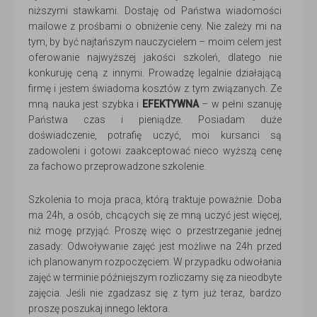
niższymi stawkami. Dostaję od Państwa wiadomości
mailowe z prośbami o obniżenie ceny. Nie zależy mi na
tym, by być najtańszym nauczycielem – moim celem jest
oferowanie najwyższej jakości szkoleń, dlatego nie
konkuruję ceną z innymi. Prowadzę legalnie działającą
firmę i jestem świadoma kosztów z tym związanych. Ze
mną nauka jest szybka i
EFEKTYWNA
– w pełni szanuję
Państwa czas i pieniądze. Posiadam duże
doświadczenie, potrafię uczyć, moi kursanci są
zadowoleni i gotowi zaakceptować nieco wyższą cenę
za fachowo przeprowadzone szkolenie.
Szkolenia to moja praca, którą traktuje poważnie. Doba
ma 24h, a osób, chcących się ze mną uczyć jest więcej,
niż mogę przyjąć. Proszę więc o przestrzeganie jednej
zasady: Odwoływanie zajęć jest możliwe na 24h przed
ich planowanym rozpoczęciem. W przypadku odwołania
zajęć w terminie późniejszym rozliczamy się za nieodbyte
zajęcia. Jeśli nie zgadzasz się z tym już teraz, bardzo
proszę poszukaj innego lektora.