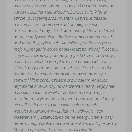
należy polecać każdemu! Podczas 20h intensywnego
kursu nauczyłam się więcej niż przez całe 9 lat w
szkole (z Angeliką zrozumiałam wszystkie zasady
gramatyczne i popełniane od długiego czasu
nieświadome błędy). Szukałam osoby, która podejdzie
do mnie indywidualnie i będzie skupiała się na moich
problemach językowych. Angelika spełniła wszystkie
moje wymagania co do nauki i jeszcze więcej! Piosenki,
czytanki, rozmowy, podcasty, gry z tak zróżnicowanym
pakietem ćwiczeń kompletnie nie da się nudzić a i ile
słówek przy tym wchodzi do głowy! Ile było śmiechu,
tak dobrze to wspominam! Na co dzień pracuję z
samymi Niemcami, czasem przynosiłam Angelice
regionalne słówka czy powiedzenia z pracy. Nigdy nie
dała się zaskoczyć!!! Ma tak obszerną wiedzę, że
potrafiła mi wytłumaczyć nawet pochodzenie danego
słowa!! Co lepsze, to ja zaskakiwałam moich
współpracowników wyszukanymi słówkami czy
określeniami:) Dziewczyna pełna energii, ciepła, pasji i
determinacji. Nauka z nią warta jest każdych pieniędzy.
Mogę ją opisywać tylko w superlatywach!