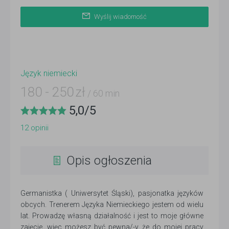
Wyślij wiadomość
Język niemiecki
180
-
250
zł
/ 60 min
5,0
/
5
12
opinii
Opis ogłoszenia
Germanistka ( Uniwersytet Śląski), pasjonatka języków
obcych. Trenerem Języka Niemieckiego jestem od wielu
lat. Prowadzę własną działalność i jest to moje główne
zajęcie, więc możesz być pewna/-y, że do mojej pracy