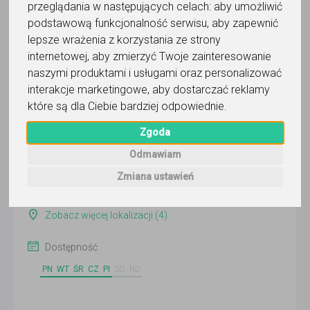
przeglądania w następujących celach:
aby umożliwić
podstawową funkcjonalność serwisu
,
aby zapewnić
lepsze wrażenia z korzystania ze strony
Angelika Griner
internetowej
,
aby zmierzyć Twoje zainteresowanie
naszymi produktami i usługami oraz personalizować
Wyślij wiadomość
interakcje marketingowe
,
aby dostarczać reklamy
Ostatnia aktywność:
które są dla Ciebie bardziej odpowiednie
.
ponad 2 miesiące temu
Zgoda
Pokaż
Odmawiam
Online
Zmiana ustawień
Chorzów
Zobacz więcej lokalizacji (4)
Dostępność
PN
WT
ŚR
CZ
PI
SO
ND