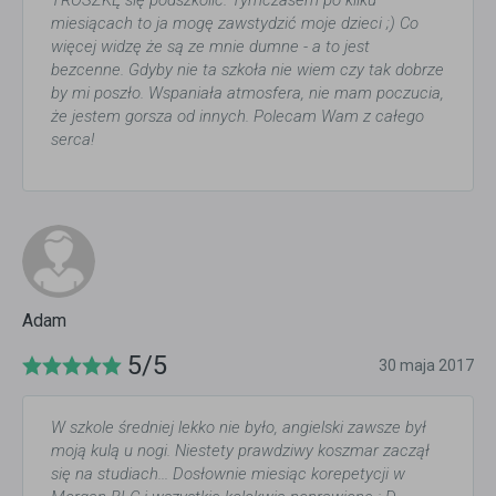
TROSZKĘ się podszkolić. Tymczasem po kilku
miesiącach to ja mogę zawstydzić moje dzieci ;) Co
więcej widzę że są ze mnie dumne - a to jest
bezcenne. Gdyby nie ta szkoła nie wiem czy tak dobrze
by mi poszło. Wspaniała atmosfera, nie mam poczucia,
że jestem gorsza od innych. Polecam Wam z całego
serca!
Adam
5/5
30 maja 2017
W szkole średniej lekko nie było, angielski zawsze był
moją kulą u nogi. Niestety prawdziwy koszmar zaczął
się na studiach... Dosłownie miesiąc korepetycji w