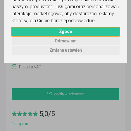
Morgan
naszymi produktami i usługami oraz personalizować
interakcje marketingowe
,
aby dostarczać reklamy
Wyślij wiadomość
które są dla Ciebie bardziej odpowiednie
.
Ostatnia aktywność:
Zgoda
ponad 3 miesiące temu
Odmawiam
Pokaż
Zmiana ustawień
Korepetytor prowadzi zajęcia online
Faktura VAT
Wyślij wiadomość
5,0
/
5
15
opinii