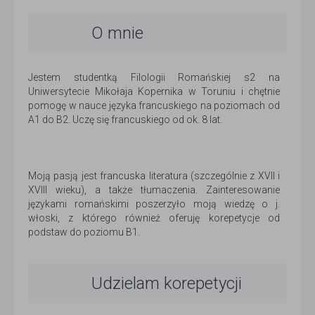
O mnie
Jestem studentką Filologii Romańskiej s2 na
Uniwersytecie Mikołaja Kopernika w Toruniu i chętnie
pomogę w nauce języka francuskiego na poziomach od
A1 do B2. Uczę się francuskiego od ok. 8 lat.
Moją pasją jest francuska literatura (szczególnie z XVII i
XVIII wieku), a także tłumaczenia. Zainteresowanie
językami romańskimi poszerzyło moją wiedzę o j.
włoski, z którego również oferuję korepetycje od
podstaw do poziomu B1.
Udzielam korepetycji