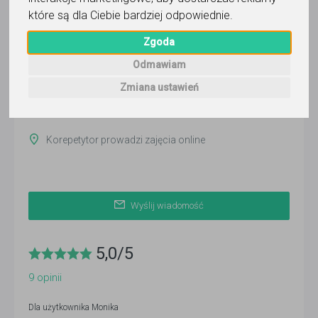
Monika
które są dla Ciebie bardziej odpowiednie
.
Zgoda
Wyślij wiadomość
Ostatnia aktywność:
Odmawiam
13 dni temu
Zmiana ustawień
Pokaż
Korepetytor prowadzi zajęcia online
Wyślij wiadomość
5,0
/
5
9
opinii
Dla użytkownika
Monika