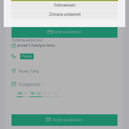
Odmawiam
Zmiana ustawień
Monika
Wyślij wiadomość
Ostatnia aktywność:
ponad 2 miesiące temu
Pokaż
Nowy Targ
Dostępność
PN
WT
ŚR
CZ
PI
SO
ND
Wyślij wiadomość