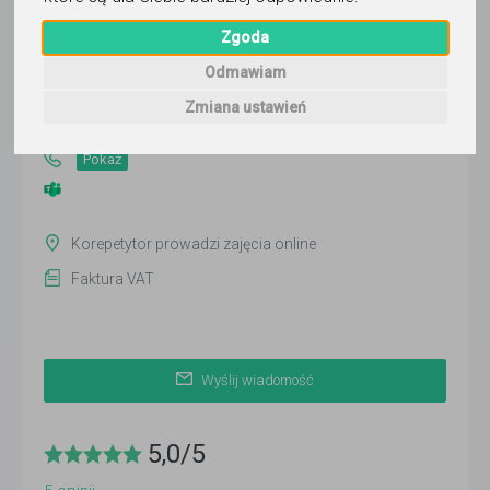
Irmina Gajewicz
Zgoda
Wyślij wiadomość
Odmawiam
Ostatnia aktywność:
Zmiana ustawień
wczoraj
Pokaż
Korepetytor prowadzi zajęcia online
Faktura VAT
Wyślij wiadomość
5,0
/
5