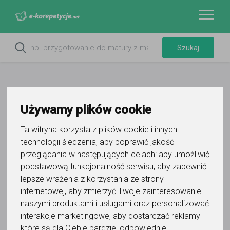
Używamy plików cookie
Do ulubionych
Ta witryna korzysta z plików cookie i innych
Oznacz wystąpienie kontaktu
technologii śledzenia, aby poprawić jakość
przeglądania w następujących celach:
aby umożliwić
podstawową funkcjonalność serwisu
,
aby zapewnić
lepsze wrażenia z korzystania ze strony
internetowej
,
aby zmierzyć Twoje zainteresowanie
naszymi produktami i usługami oraz personalizować
Justyna
interakcje marketingowe
,
aby dostarczać reklamy
które są dla Ciebie bardziej odpowiednie
.