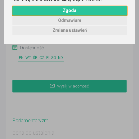
Wyślij wiadomość
Zgoda
Ostatnia aktywność:
ponad 3 miesiące temu
Odmawiam
Zmiana ustawień
Korepetytor prowadzi zajęcia online
Dostępność
PN
WT
ŚR
CZ
PI
SO
ND
Wyślij wiadomość
Parlamentaryzm
cena do ustalenia