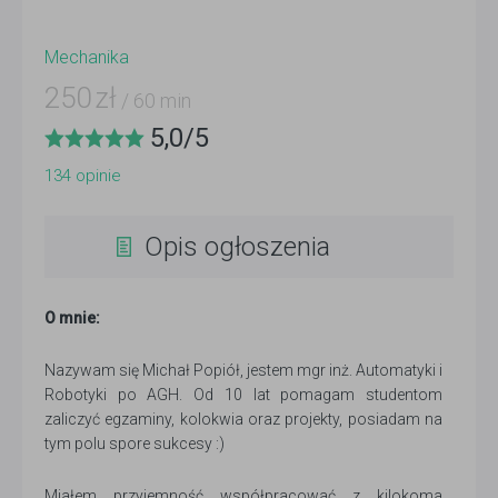
Mechanika
250
zł
/ 60 min
5,0
/
5
134
opinie
Opis ogłoszenia
O mnie:
Nazywam się Michał Popiół, jestem mgr inż. Automatyki i
Robotyki po AGH. Od 10 lat pomagam studentom
zaliczyć egzaminy, kolokwia oraz projekty, posiadam na
tym polu spore sukcesy :)
Miałem przyjemność współpracować z kilokoma