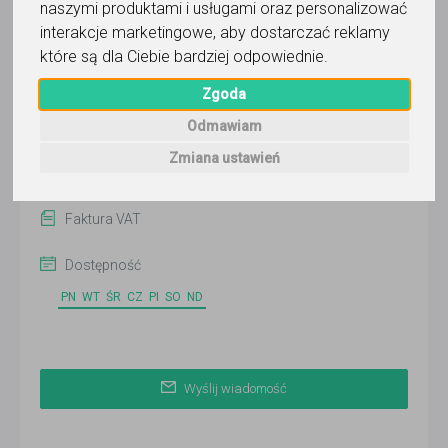
naszymi produktami i usługami oraz personalizować
Wyślij wiadomość
interakcje marketingowe
,
aby dostarczać reklamy
Ostatnia aktywność:
które są dla Ciebie bardziej odpowiednie
.
ponad miesiąc temu
Zgoda
Pokaż
Odmawiam
Online
Zmiana ustawień
Kraków
Faktura VAT
Dostępność
PN
WT
ŚR
CZ
PI
SO
ND
Wyślij wiadomość