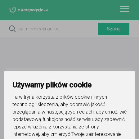
Do ulubionych
Oznacz wystąpienie kontaktu
Używamy plików cookie
Ta witryna korzysta z plików cookie i innych
technologii śledzenia, aby poprawić jakość
przeglądania w następujących celach:
aby umożliwić
podstawową funkcjonalność serwisu
,
aby zapewnić
lepsze wrażenia z korzystania ze strony
Michał Popiół
internetowej
,
aby zmierzyć Twoje zainteresowanie