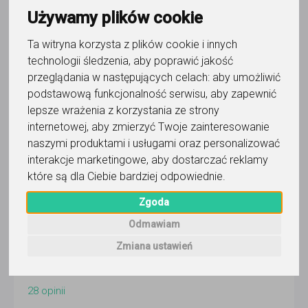
Mateusz Gawlik
Używamy plików cookie
Wyślij wiadomość
Ta witryna korzysta z plików cookie i innych
technologii śledzenia, aby poprawić jakość
Ostatnia aktywność:
21 dni temu
przeglądania w następujących celach:
aby umożliwić
podstawową funkcjonalność serwisu
,
aby zapewnić
Pokaż
lepsze wrażenia z korzystania ze strony
internetowej
,
aby zmierzyć Twoje zainteresowanie
Korepetytor prowadzi zajęcia online
naszymi produktami i usługami oraz personalizować
Faktura VAT
interakcje marketingowe
,
aby dostarczać reklamy
które są dla Ciebie bardziej odpowiednie
.
Zgoda
Wyślij wiadomość
Odmawiam
Zmiana ustawień
5,0
/
5
28
opinii