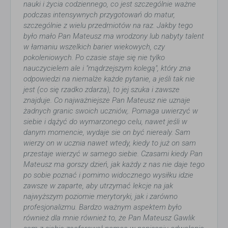
nauki i życia codziennego, co jest szczególnie ważne
podczas intensywnych przygotowań do matur,
szczególnie z wielu przedmiotów na raz. Jakby tego
było mało Pan Mateusz ma wrodzony lub nabyty talent
w łamaniu wszelkich barier wiekowych, czy
pokoleniowych. Po czasie staje się nie tylko
nauczycielem ale i "mądrzejszym kolegą", który zna
odpowiedzi na niemalże każde pytanie, a jeśli tak nie
jest (co się rzadko zdarza), to jej szuka i zawsze
znajduje. Co najważniejsze Pan Mateusz nie uznaje
żadnych granic swoich uczniów,. Pomaga uwierzyć w
siebie i dążyć do wymarzonego celu, nawet jeśli w
danym momencie, wydaje sie on być nierealy. Sam
wierzy on w ucznia nawet wtedy, kiedy to już on sam
przestaje wierzyć w samego siebie. Czasami kiedy Pan
Mateusz ma gorszy dzień, jak każdy z nas nie daje tego
po sobie poznać i pomimo widocznego wysiłku idzie
zawsze w zaparte, aby utrzymać lekcje na jak
najwyższym poziomie merytoryki, jak i zarówno
profesjonalizmu. Bardzo ważnym aspektem było
również dla mnie również to, że Pan Mateusz Gawlik