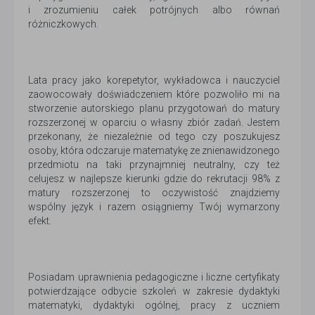
i zrozumieniu całek potrójnych albo równań
różniczkowych.
Lata pracy jako korepetytor, wykładowca i nauczyciel
zaowocowały doświadczeniem które pozwoliło mi na
stworzenie autorskiego planu przygotowań do matury
rozszerzonej w oparciu o własny zbiór zadań. Jestem
przekonany, że niezależnie od tego czy poszukujesz
osoby, która odczaruje matematykę ze znienawidzonego
przedmiotu na taki przynajmniej neutralny, czy też
celujesz w najlepsze kierunki gdzie do rekrutacji 98% z
matury rozszerzonej to oczywistość znajdziemy
wspólny język i razem osiągniemy Twój wymarzony
efekt.
Posiadam uprawnienia pedagogiczne i liczne certyfikaty
potwierdzające odbycie szkoleń w zakresie dydaktyki
matematyki, dydaktyki ogólnej, pracy z uczniem