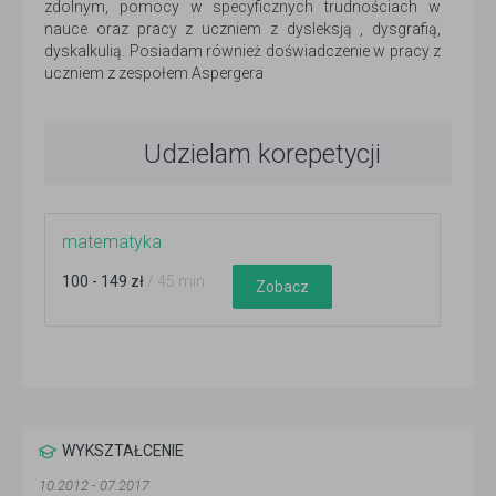
zdolnym, pomocy w specyficznych trudnościach w
nauce oraz pracy z uczniem z dysleksją , dysgrafią,
dyskalkulią. Posiadam również doświadczenie w pracy z
uczniem z zespołem Aspergera
Udzielam korepetycji
matematyka
100 - 149 zł
/ 45 min
Zobacz
WYKSZTAŁCENIE
10.2012 - 07.2017