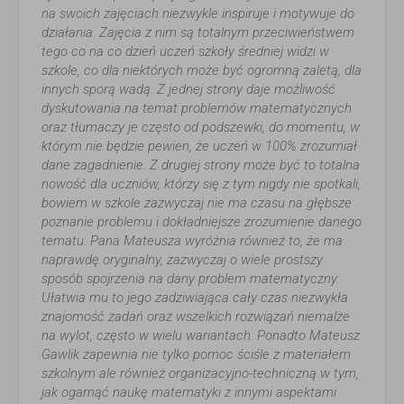
na swoich zajęciach niezwykle inspiruje i motywuje do
działania. Zajęcia z nim są totalnym przeciwieństwem
tego co na co dzień uczeń szkoły średniej widzi w
szkole, co dla niektórych może być ogromną zaletą, dla
innych sporą wadą. Z jednej strony daje możliwość
dyskutowania na temat problemów matematycznych
oraz tłumaczy je często od podszewki, do momentu, w
którym nie będzie pewien, że uczeń w 100% zrozumiał
dane zagadnienie. Z drugiej strony może być to totalna
nowość dla uczniów, którzy się z tym nigdy nie spotkali,
bowiem w szkole zazwyczaj nie ma czasu na głębsze
poznanie problemu i dokładniejsze zrozumienie danego
tematu. Pana Mateusza wyróżnia również to, że ma
naprawdę oryginalny, zazwyczaj o wiele prostszy
sposób spojrzenia na dany problem matematyczny.
Ułatwia mu to jego zadziwiająca cały czas niezwykła
znajomość zadań oraz wszelkich rozwiązań niemalże
na wylot, często w wielu wariantach. Ponadto Mateusz
Gawlik zapewnia nie tylko pomoc ściśle z materiałem
szkolnym ale również organizacyjno-techniczną w tym,
jak ogarnąć naukę matematyki z innymi aspektami