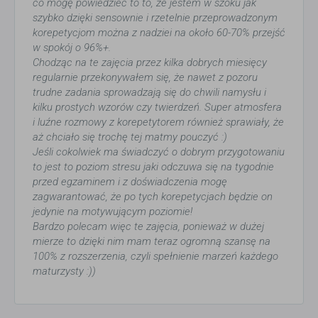
co mogę powiedzieć to to, że jestem w szoku jak
szybko dzięki sensownie i rzetelnie przeprowadzonym
korepetycjom można z nadziei na około 60-70% przejść
w spokój o 96%+.
Chodząc na te zajęcia przez kilka dobrych miesięcy
regularnie przekonywałem się, że nawet z pozoru
trudne zadania sprowadzają się do chwili namysłu i
kilku prostych wzorów czy twierdzeń. Super atmosfera
i luźne rozmowy z korepetytorem również sprawiały, że
aż chciało się trochę tej matmy pouczyć :)
Jeśli cokolwiek ma świadczyć o dobrym przygotowaniu
to jest to poziom stresu jaki odczuwa się na tygodnie
przed egzaminem i z doświadczenia mogę
zagwarantować, że po tych korepetycjach będzie on
jedynie na motywującym poziomie!
Bardzo polecam więc te zajęcia, ponieważ w dużej
mierze to dzięki nim mam teraz ogromną szansę na
100% z rozszerzenia, czyli spełnienie marzeń każdego
maturzysty :))