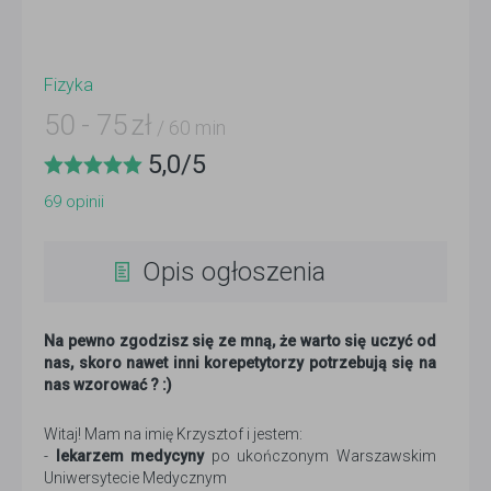
Fizyka
50
-
75
zł
/ 60 min
5,0
/
5
69
opinii
Opis ogłoszenia
Na pewno zgodzisz się ze mną, że warto się uczyć od
nas, skoro nawet inni korepetytorzy potrzebują się na
nas wzorować ? :)
Witaj! Mam na imię Krzysztof i jestem:
-
lekarzem medycyny
po ukończonym Warszawskim
Uniwersytecie Medycznym