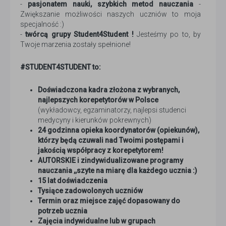
-
pasjonatem nauki, szybkich metod nauczania
-
Zwiększanie możliwości naszych uczniów to moja
specjalność :)
-
twórcą grupy Student4Student !
Jesteśmy po to, by
Twoje marzenia zostały spełnione!
#STUDENT4STUDENT to:
Doświadczona kadra złożona z wybranych,
najlepszych korepetytorów w Polsce
(wykładowcy, egzaminatorzy, najlepsi studenci
medycyny i kierunków pokrewnych)
24 godzinna opieka koordynatorów (opiekunów),
którzy będą czuwali nad Twoimi postępami i
jakością współpracy z korepetytorem!
AUTORSKIE i zindywidualizowane programy
nauczania ,,szyte na miarę dla każdego ucznia :)
15 lat doświadczenia
Tysiące zadowolonych uczniów
Termin oraz miejsce zajęć dopasowany do
potrzeb ucznia
Zajęcia indywidualne lub w grupach