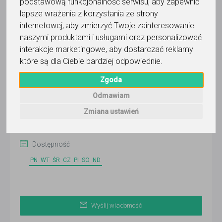
Łata i zespół
podstawową funkcjonalność serwisu
,
aby zapewnić
lepsze wrażenia z korzystania ze strony
Wyślij wiadomość
internetowej
,
aby zmierzyć Twoje zainteresowanie
naszymi produktami i usługami oraz personalizować
Ostatnia aktywność:
ponad miesiąc temu
interakcje marketingowe
,
aby dostarczać reklamy
które są dla Ciebie bardziej odpowiednie
.
Pokaż
Zgoda
Łódź
Odmawiam
Zobacz więcej lokalizacji (7)
Zmiana ustawień
Faktura VAT
Dostępność
PN
WT
ŚR
CZ
PI
SO
ND
Wyślij wiadomość