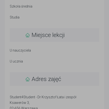
Szkoła średnia
Studia
Miejsce lekcji
U nauczyciela
U ucznia
Adres zajęć
Student4Student - Dr Krzysztof Łata i zespół
Ksawerów 3,
02-656 Warszawa