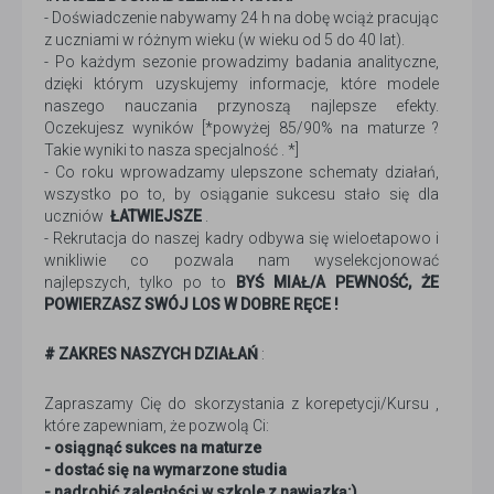
- Doświadczenie nabywamy 24 h na dobę wciąż pracując
z uczniami w różnym wieku (w wieku od 5 do 40 lat).
- Po każdym sezonie prowadzimy badania analityczne,
dzięki którym uzyskujemy informacje, które modele
naszego nauczania przynoszą najlepsze efekty.
Oczekujesz wyników [*powyżej 85/90% na maturze ?
Takie wyniki to nasza specjalność . *]
- Co roku wprowadzamy ulepszone schematy działań,
wszystko po to, by osiąganie sukcesu stało się dla
uczniów
ŁATWIEJSZE
.
- Rekrutacja do naszej kadry odbywa się wieloetapowo i
wnikliwie co pozwala nam wyselekcjonować
najlepszych, tylko po to
BYŚ MIAŁ/A PEWNOŚĆ, ŻE
POWIERZASZ SWÓJ LOS W DOBRE RĘCE !
# ZAKRES NASZYCH DZIAŁAŃ
:
Zapraszamy Cię do skorzystania z korepetycji/Kursu ,
które zapewniam, że pozwolą Ci:
- osiągnąć sukces na maturze
- dostać się na wymarzone studia
- nadrobić zaległości w szkole z nawiązką:).