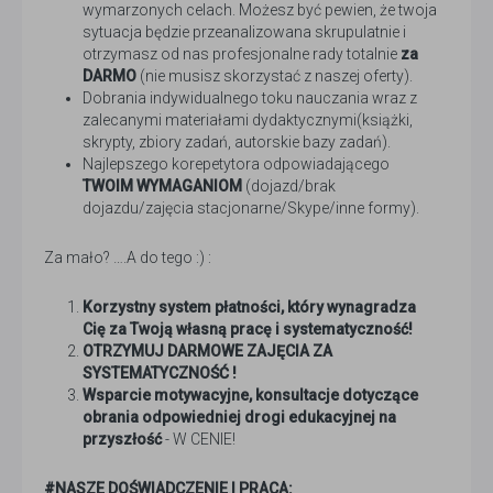
wymarzonych celach. Możesz być pewien, że twoja
sytuacja będzie przeanalizowana skrupulatnie i
otrzymasz od nas profesjonalne rady totalnie
za
DARMO
(nie musisz skorzystać z naszej oferty).
Dobrania indywidualnego toku nauczania wraz z
zalecanymi materiałami dydaktycznymi(książki,
skrypty, zbiory zadań, autorskie bazy zadań).
Najlepszego korepetytora odpowiadającego
TWOIM WYMAGANIOM
(dojazd/brak
dojazdu/zajęcia stacjonarne/Skype/inne formy).
Za mało? ….A do tego :) :
Korzystny system płatności, który wynagradza
Cię za Twoją własną pracę i systematyczność!
OTRZYMUJ DARMOWE ZAJĘCIA ZA
SYSTEMATYCZNOŚĆ !
Wsparcie motywacyjne, konsultacje dotyczące
obrania odpowiedniej drogi edukacyjnej na
przyszłość
- W CENIE!
#NASZE DOŚWIADCZENIE I PRACA: