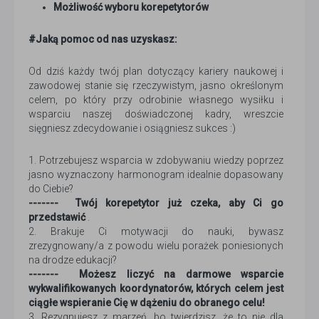
Możliwość wyboru korepetytorów
#Jaką pomoc od nas uzyskasz:
Od dziś każdy twój plan dotyczący kariery naukowej i
zawodowej stanie się rzeczywistym, jasno określonym
celem, po który przy odrobinie własnego wysiłku i
wsparciu naszej doświadczonej kadry, wreszcie
sięgniesz zdecydowanie i osiągniesz sukces :)
1. Potrzebujesz wsparcia w zdobywaniu wiedzy poprzez
jasno wyznaczony harmonogram idealnie dopasowany
do Ciebie?
------- Twój korepetytor już czeka, aby Ci go
przedstawić
.
2. Brakuje Ci motywacji do nauki, bywasz
zrezygnowany/a z powodu wielu porażek poniesionych
na drodze edukacji?
------- Możesz liczyć na darmowe wsparcie
wykwalifikowanych koordynatorów, których celem jest
ciągłe wspieranie Cię w dążeniu do obranego celu!
3. Rezygnujesz z marzeń, bo twierdzisz, że to nie dla