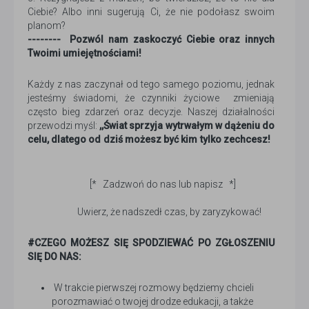
Ciebie? Albo inni sugerują Ci, że nie podołasz swoim
planom?
-------- Pozwól nam zaskoczyć Ciebie oraz innych
Twoimi umiejętnościami!
Każdy z nas zaczynał od tego samego poziomu, jednak
jesteśmy świadomi, że czynniki życiowe zmieniają
często bieg zdarzeń oraz decyzje. Naszej działalności
przewodzi myśl:
,,Świat sprzyja wytrwałym w dążeniu do
celu, dlatego od dziś możesz być kim tylko zechcesz!
[* Zadzwoń do nas lub napisz *]
Uwierz, że nadszedł czas, by zaryzykować!
#CZEGO MOŻESZ SIĘ SPODZIEWAĆ PO ZGŁOSZENIU
SIĘ DO NAS:
W trakcie pierwszej rozmowy będziemy chcieli
porozmawiać o twojej drodze edukacji, a także