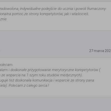
adowolona, indywidualne podejście do ucznia i powoli tłumaczony
jonalna pomoc ze strony korepetytorów, jak i właścicieli.
znie
5
27 marca 202
polecam.
alizm i doskonałe przygotowanie merytoryczne korepetytorów (
a ze wsparcia na 1 szym roku studiów medycznych).
uguje też doskonała komunikacja i wsparcie ze strony pana
iela). Polecam z całego serca.!