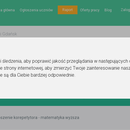
Zalog
Raport
na główna
Ogłoszenia uczniów
Oferty pracy
Blog
gii śledzenia, aby poprawić jakość przeglądania w następujących
e strony internetowej
,
aby zmierzyć Twoje zainteresowanie nasz
e są dla Ciebie bardziej odpowiednie
.
szenie korepetytora - matematyka wyższa