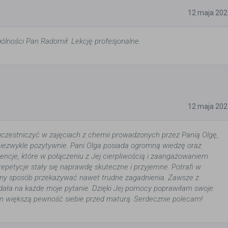
5
12 maja 202
ólności Pan Radomił. Lekcję profesjonalne.
5
12 maja 202
czestniczyć w zajęciach z chemii prowadzonych przez Panią Olgę,
iezwykle pozytywnie. Pani Olga posiada ogromną wiedzę oraz
ncje, które w połączeniu z Jej cierpliwością i zaangażowaniem
repetycje stały się naprawdę skuteczne i przyjemne. Potrafi w
pny sposób przekazywać nawet trudne zagadnienia. Zawsze z
ała na każde moje pytanie. Dzięki Jej pomocy poprawiłam swoje
am większą pewność siebie przed maturą. Serdecznie polecam!