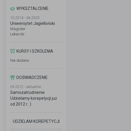
WYKSZTAŁCENIE
10.2014 - 06.2020
Uniwersytet Jagielloński
Magister
Lekarski
KURSY I SZKOLENIA
Nie dodano
DOŚWIADCZENIE
09.2012 - aktualnie
Samozatrudnienie
Udzielamy korepetycji już
od 2012 r. :)
UDZIELAM KOREPETYCJI