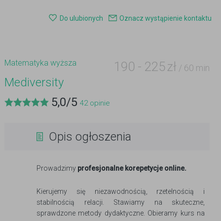
Do ulubionych
Oznacz wystąpienie kontaktu
Matematyka wyższa
190
-
225
zł
/ 60 min
Mediversity
5,0
/
5
42
opinie
Opis ogłoszenia
Prowadzimy
profesjonalne korepetycje online.
Kierujemy się niezawodnością, rzetelnością i
stabilnością relacji. Stawiamy na skuteczne,
sprawdzone metody dydaktyczne. Obieramy kurs na