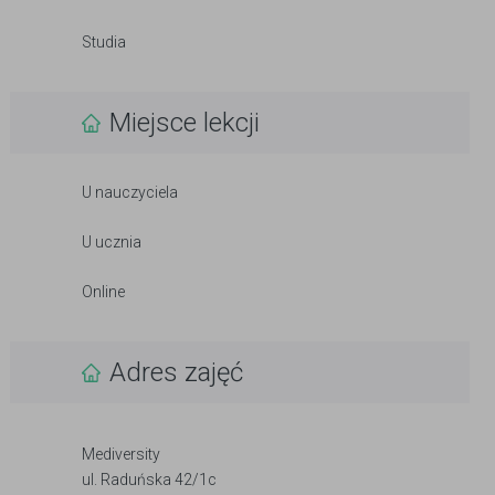
Studia
Miejsce lekcji
U nauczyciela
U ucznia
Online
Adres zajęć
Mediversity
ul. Raduńska 42/1c