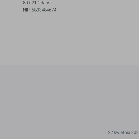
80-021 Gdańsk
NIP: 5833484674
5
22 kwietnia 20