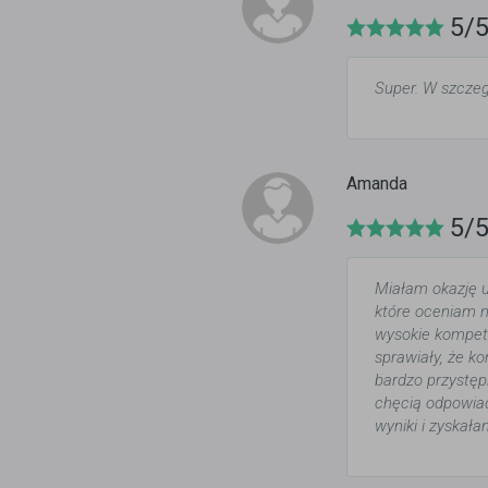
5/
Super. W szczeg
Amanda
5/
Miałam okazję u
które oceniam n
wysokie kompete
sprawiały, że ko
bardzo przystę
chęcią odpowiad
wyniki i zyskał