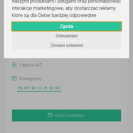
naszymi produktami i usługami oraz personalizować
Wyślij wiadomość
interakcje marketingowe
,
aby dostarczać reklamy
Ostatnia aktywność:
które są dla Ciebie bardziej odpowiednie
.
ponad 3 miesiące temu
Zgoda
Pokaż
Odmawiam
Zmiana ustawień
Online
Łódź
Faktura VAT
Dostępność
PN
WT
ŚR
CZ
PI
SO
ND
Wyślij wiadomość