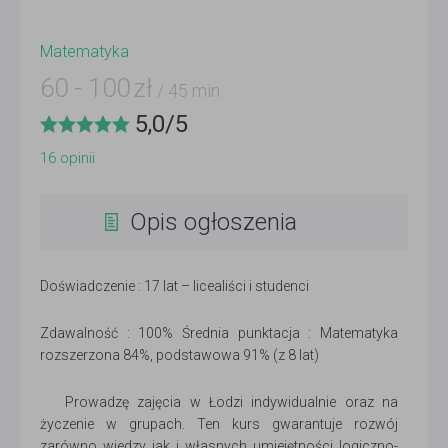
Matematyka
60
-
100
zł
/ 45 min
5,0
/
5
16
opinii
Opis ogłoszenia
Doświadczenie : 17 lat – licealiści i studenci
Zdawalność : 100% Średnia punktacja : Matematyka
rozszerzona 84%, podstawowa 91% (z 8 lat)
Prowadzę zajęcia w Łodzi indywidualnie oraz na
życzenie w grupach. Ten kurs gwarantuje rozwój
zarówno wiedzy jak i własnych umiejętności logiczno-