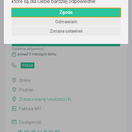
które są dla Ciebie bardziej odpowiednie
.
Zgoda
Mobilne Centrum Edukacyjne
Odmawiam
GLOBUS
Zmiana ustawień
Wyślij wiadomość
Ostatnia aktywność:
ponad 3 miesiące temu
Pokaż
Online
Poznań
Zobacz więcej lokalizacji (4)
Faktura VAT
Dostępność
PN
WT
ŚR
CZ
PI
SO
ND