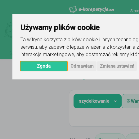
Stro
Używamy plików cookie
Ta witryna korzysta z plików cookie i innych technolo
serwisu
,
aby zapewnić lepsze wrażenia z korzystania z
interakcje marketingowe
,
aby dostarczać reklamy któr
Zgoda
Odmawiam
Zmiana ustawień
Strona główna
mazowieckie
Wa
szydełkowanie
War