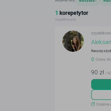
Warszawa
mazo
1
korepetytor
Szydełkowanie
szydełkow
Aleksa
Nauczę szyde
Online, 
90
zł
/ 6
Ostatnia