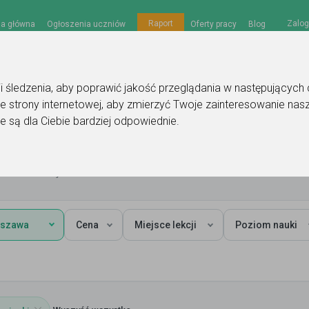
Zalog
Raport
na główna
Ogłoszenia uczniów
Oferty pracy
Blog
gii śledzenia, aby poprawić jakość przeglądania w następujących
e strony internetowej
,
aby zmierzyć Twoje zainteresowanie nasz
e są dla Ciebie bardziej odpowiednie
.
rszawa
szydełkowanie
szawa
Cena
Miejsce lekcji
Poziom nauki