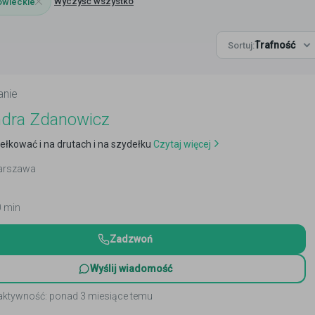
Wyczyść wszystko
wieckie
Trafność
Sortuj:
anie
ndra Zdanowicz
łkować i na drutach i na szydełku
Czytaj więcej
Warszawa
0 min
Zadzwoń
Wyślij wiadomość
 aktywność: ponad 3 miesiące temu