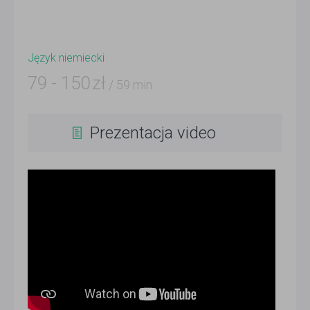
Język niemiecki
79
-
150
zł
/ 59 min
Prezentacja video