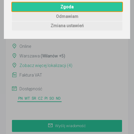
Wyślij wiadomość
Zgoda
Ostatnia aktywność:
Odmawiam
ponad 3 miesiące temu
Zmiana ustawień
Pokaż
Online
Warszawa
(Wilanów +5)
Zobacz więcej lokalizacji (4)
Faktura VAT
Dostępność
PN
WT
ŚR
CZ
PI
SO
ND
Wyślij wiadomość