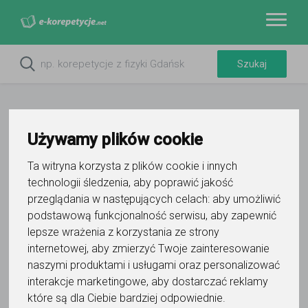
Używamy plików cookie
Ta witryna korzysta z plików cookie i innych
Do ulubionych
technologii śledzenia, aby poprawić jakość
Oznacz wystąpienie kontaktu
przeglądania w następujących celach:
aby umożliwić
podstawową funkcjonalność serwisu
,
aby zapewnić
lepsze wrażenia z korzystania ze strony
internetowej
,
aby zmierzyć Twoje zainteresowanie
naszymi produktami i usługami oraz personalizować
interakcje marketingowe
,
aby dostarczać reklamy
Maximilian Grzęda
które są dla Ciebie bardziej odpowiednie
.