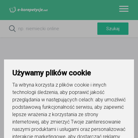
Używamy plików cookie
Do ulubionych
Oznacz wystąpienie kontaktu
Ta witryna korzysta z plików cookie i innych
technologii śledzenia, aby poprawić jakość
przeglądania w następujących celach:
aby umożliwić
podstawową funkcjonalność serwisu
,
aby zapewnić
lepsze wrażenia z korzystania ze strony
internetowej
,
aby zmierzyć Twoje zainteresowanie
naszymi produktami i usługami oraz personalizować
Tomasz Saweczko
interakcje marketingowe
,
aby dostarczać reklamy