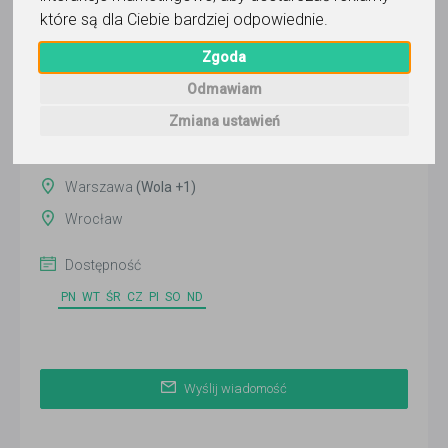
które są dla Ciebie bardziej odpowiednie
.
Wyślij wiadomość
Ostatnia aktywność:
Zgoda
ponad 2 miesiące temu
Odmawiam
Pokaż
Zmiana ustawień
Online
Warszawa
(Wola +1)
Wrocław
Dostępność
PN
WT
ŚR
CZ
PI
SO
ND
Wyślij wiadomość