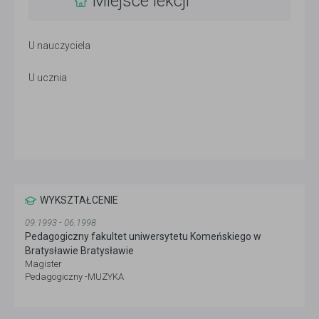
Miejsce lekcji
U nauczyciela
U ucznia
WYKSZTAŁCENIE
09.1993 - 06.1998
Pedagogiczny fakultet uniwersytetu Komeńskiego w
Bratysławie Bratysławie
Magister
Pedagogiczny -MUZYKA