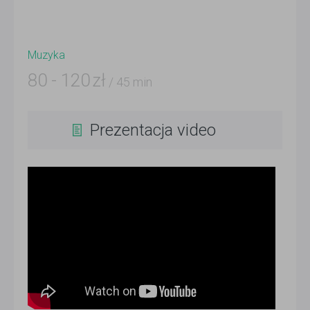
Muzyka
80
-
120
zł
/ 45 min
Prezentacja video