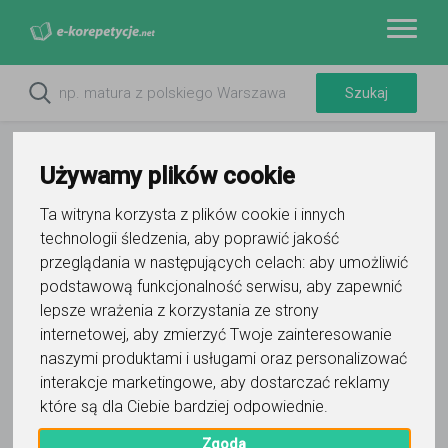
Używamy plików cookie
Ta witryna korzysta z plików cookie i innych
technologii śledzenia, aby poprawić jakość
przeglądania w następujących celach:
aby umożliwić
podstawową funkcjonalność serwisu
,
aby zapewnić
lepsze wrażenia z korzystania ze strony
internetowej
,
aby zmierzyć Twoje zainteresowanie
Do ulubionych
naszymi produktami i usługami oraz personalizować
Oznacz wystąpienie kontaktu
interakcje marketingowe
,
aby dostarczać reklamy
które są dla Ciebie bardziej odpowiednie
.
Zgoda