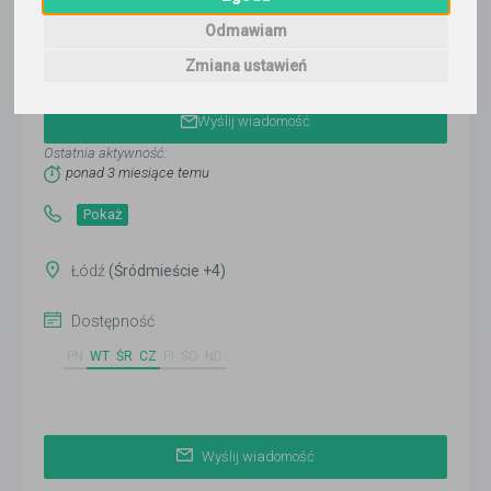
Odmawiam
Zmiana ustawień
Matus Kohutek
Wyślij wiadomość
Ostatnia aktywność:
ponad 3 miesiące temu
Pokaż
Łódź
(Śródmieście +4)
Dostępność
PN
WT
ŚR
CZ
PI
SO
ND
Wyślij wiadomość