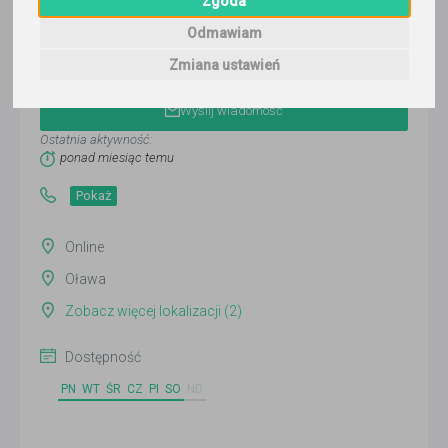
Zgoda
Odmawiam
Marta
Zmiana ustawień
Wyślij wiadomość
Ostatnia aktywność:
ponad miesiąc temu
Pokaż
Online
Oława
Zobacz więcej lokalizacji (2)
Dostępność
PN
WT
ŚR
CZ
PI
SO
ND