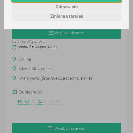
Odmawiam
Zmiana ustawień
Marta
Wyślij wiadomość
Ostatnia aktywność:
ponad 2 miesiące temu
Online
Mińsk Mazowiecki
Warszawa
(Śródmieście (centrum) +1)
Dostępność
PN
WT
ŚR
CZ
PI
SO
ND
Wyślij wiadomość