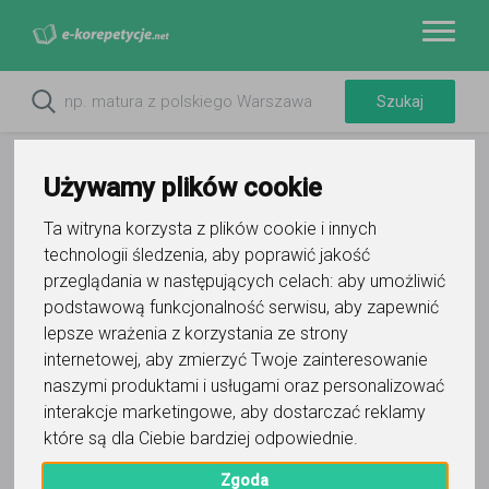
Używamy plików cookie
Ta witryna korzysta z plików cookie i innych
technologii śledzenia, aby poprawić jakość
przeglądania w następujących celach:
aby umożliwić
podstawową funkcjonalność serwisu
,
aby zapewnić
lepsze wrażenia z korzystania ze strony
internetowej
,
aby zmierzyć Twoje zainteresowanie
Do ulubionych
naszymi produktami i usługami oraz personalizować
Oznacz wystąpienie kontaktu
interakcje marketingowe
,
aby dostarczać reklamy
które są dla Ciebie bardziej odpowiednie
.
Zgoda