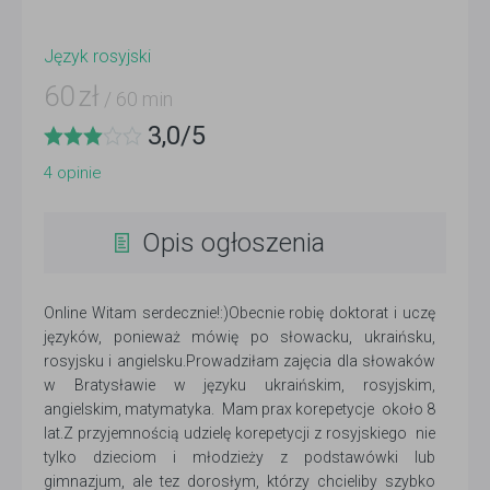
Język rosyjski
60
zł
/ 60 min
3,0
/
5
4
opinie
Opis ogłoszenia
Online Witam serdecznie!:)Obecnie robię doktorat i uczę
języków, ponieważ mówię po słowacku, ukraińsku,
rosyjsku i angielsku.Prowadziłаm zajęcia dla słowaków
w Bratysławie w języku ukraińskim, rosyjskim,
angielskim, matymatyka. Mam prax korepetycje około 8
lat.Z przyjemnością udzielę korepetycji z rosyjskiego nie
tylko dzieciom i młodzieży z podstawówki lub
gimnazjum, ale tez dorosłym, którzy chcieliby szybko