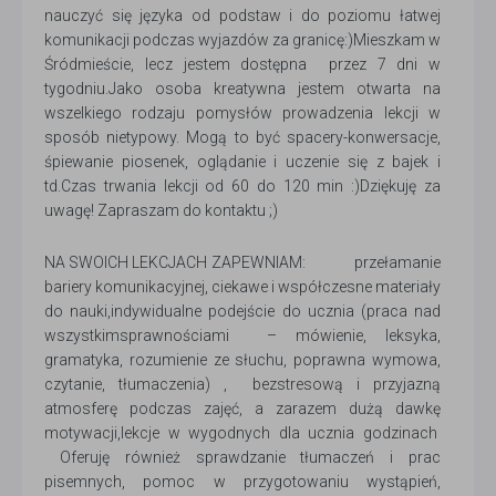
nauczyć się języka od podstaw i do poziomu łatwej
komunikacji podczas wyjazdów za granicę:)Mieszkam w
Śródmieście, lecz jestem dostępna przez 7 dni w
tygodniu.Jako osoba kreatywna jestem otwarta na
wszelkiego rodzaju pomysłów prowadzenia lekcji w
sposób nietypowy. Mogą to być spacery-konwersacje,
śpiewanie piosenek, oglądanie i uczenie się z bajek i
td.Czas trwania lekcji od 60 do 120 min :)Dziękuję za
uwagę! Zapraszam do kontaktu ;)
NA SWOICH LEKCJACH ZAPEWNIAM: przełamanie
bariery komunikacyjnej, ciekawe i współczesne materiały
do nauki,indywidualne podejście do ucznia (praca nad
wszystkimsprawnościami – mówienie, leksyka,
gramatyka, rozumienie ze słuchu, poprawna wymowa,
czytanie, tłumaczenia) , bezstresową i przyjazną
atmosferę podczas zajęć, a zarazem dużą dawkę
motywacji,lekcje w wygodnych dla ucznia godzinach
Oferuję również sprawdzanie tłumaczeń i prac
pisemnych, pomoc w przygotowaniu wystąpień,