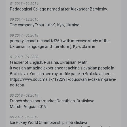
01.2013 - 06.2014
Pedagogical College named after Alexander Barvinsky.
09.2014 - 12.2015
The company"Your tutor", Kyiv, Ukraine.
09.2017 - 06.2018
primary school (school №260 with intensive study of the
Ukrainian language and literature ), Kyiv, Ukraine
01.2019 - 01.2020
teacher of English, Russina, Ukrainian, Math
It was an amazing experience teaching slovakian people in
Bratislava. You can see my profile page in Bratislava here -
https://www.doucma.sk/192291-doucovanie-cakam-prave-
na-teba
03.2019 - 08.2019
French shop sport market Decathlon, Bratislava.
March- August 2019
05.2019 - 05.2019
Ice Hokey World Championship in Bratislava.