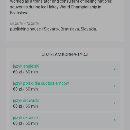
worked as a translator and consultant of selling national
souvenirs during Ice Hokey World Championship in
Bratislava.
09.2019 - 12.2019
publishing house «Slovart», Bratislava, Slovakia.
UDZIELAM KOREPETYCJI
język angielski
60 zł
/ 60 min
język polski dla cudzoziemców
60 zł
/ 60 min
język słowacki
60 zł
/ 60 min
język ukraiński
60 zł
/ 60 min