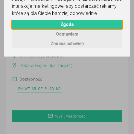
interakcje marketingowe
,
aby dostarczać reklamy
Wyślij wiadomość
które są dla Ciebie bardziej odpowiednie
.
Ostatnia aktywność:
2 dni temu
Zgoda
Pokaż
Odmawiam
Zmiana ustawień
Online
Warszawa
(Warszawa)
Zobacz więcej lokalizacji (4)
Dostępność
PN
WT
ŚR
CZ
PI
SO
ND
Wyślij wiadomość