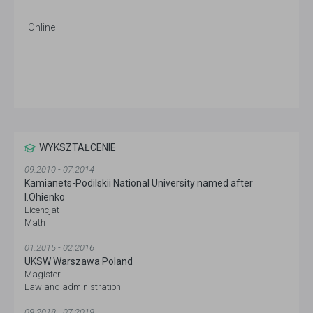
Online
WYKSZTAŁCENIE
09.2010 - 07.2014
Kamianets-Podilskii National University named after
I.Ohienko
Licencjat
Math
01.2015 - 02.2016
UKSW Warszawa Poland
Magister
Law and administration
09.2018 - 07.2019