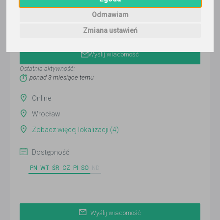
Odmawiam
Zmiana ustawień
Gosia
Wyślij wiadomość
Ostatnia aktywność:
ponad 3 miesiące temu
Online
Wrocław
Zobacz więcej lokalizacji (4)
Dostępność
PN
WT
ŚR
CZ
PI
SO
ND
Wyślij wiadomość