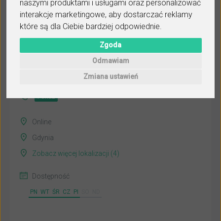
naszymi produktami i usługami oraz personalizować
interakcje marketingowe
,
aby dostarczać reklamy
które są dla Ciebie bardziej odpowiednie
.
Marcin
Zgoda
Wyślij wiadomość
Odmawiam
Ostatnia aktywność:
Zmiana ustawień
wczoraj
Pokaż
Online
Gdynia
Zobacz więcej lokalizacji (4)
Dostępność
PN
WT
ŚR
CZ
PI
SO
ND