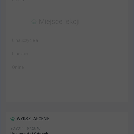
Miejsce lekcji
U nauczyciela
U ucznia
Online
WYKSZTAŁCENIE
10.2011 - 01.2018