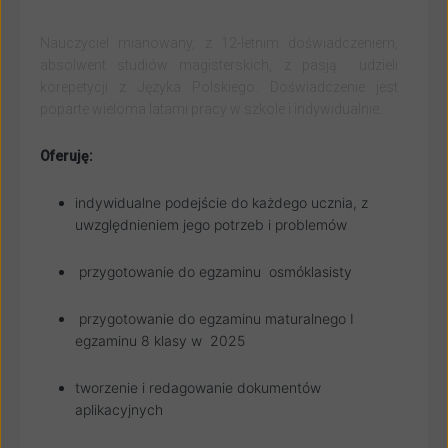
Nauczyciel mianowany, z 12-letnim doświadczeniem,
absolwent studiów magisterskich, z pasją udzieli
korepetycji z Języka Polskiego. Doświadczenie jest
poparte wieloma latami pracy w szkole i indywidualnie.
Oferuję:
indywidualne podejście do każdego ucznia, z
uwzględnieniem jego potrzeb i problemów
przygotowanie do egzaminu osmóklasisty
przygotowanie do egzaminu maturalnego I
egzaminu 8 klasy w 2025
tworzenie i redagowanie dokumentów
aplikacyjnych