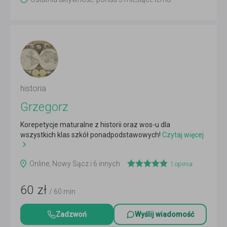
historia
Grzegorz
Korepetycje maturalne z historii oraz wos-u dla
wszystkich klas szkół ponadpodstawowych!
Czytaj więcej
Online, Nowy Sącz i 6 innych
1
opinia
60
zł
/ 60 min
Zadzwoń
Wyślij wiadomość