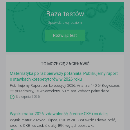
Baza testów
Sprawdź swój poziom
Rozwiąż test
TO MOŻE CIĘ ZACIEKAWIĆ
Matematyka po raz pierwszy potaniała. Publikujemy raport
o stawkach korepetytorów w 2026 roku
Publikujemy Raport cen korepetycji 2026. Analiza 140 648 ogłoszeń:
22 przedmioty, 16 województw, 50 miast. Zobacz pełne dane.
3 sierpnia 2026
Wyniki matur 2026: zdawalność, średnie CKE i co dalej
Wyniki matur 2026 od 8 lipca, 8:30 w ZIU. Sprawdź zdawalność,
średnie CKE i co zrobić dalej: IRK, wgląd, poprawka.