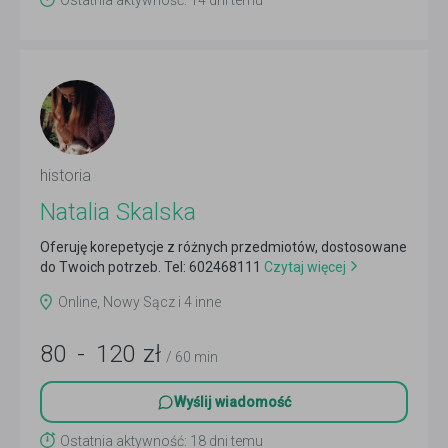
Ostatnia aktywność: 14 dni temu
historia
Natalia Skalska
Oferuję korepetycje z różnych przedmiotów, dostosowane
do Twoich potrzeb. Tel: 602468111
Czytaj więcej
Online, Nowy Sącz i 4 inne
80
-
120
zł
/ 60 min
Wyślij wiadomość
Ostatnia aktywność: 18 dni temu