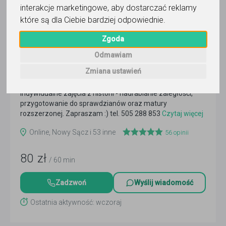
interakcje marketingowe
,
aby dostarczać reklamy
które są dla Ciebie bardziej odpowiednie
.
Zgoda
Odmawiam
historia
Zmiana ustawień
Ariadna Nikiel
Indywidualne zajęcia z historii - nadrabianie zaległości,
przygotowanie do sprawdzianów oraz matury
rozszerzonej. Zapraszam :) tel. 505 288 853
Czytaj więcej
Online, Nowy Sącz i 53 inne
56
opinii
80
zł
/ 60 min
Zadzwoń
Wyślij wiadomość
Ostatnia aktywność: wczoraj