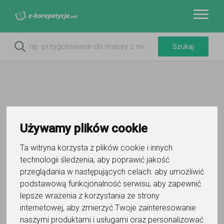
Filtry
Używamy plików cookie
Ta witryna korzysta z plików cookie i innych
Nowy Sącz
małopolskie
technologii śledzenia, aby poprawić jakość
Wyczyść wszystko
przeglądania w następujących celach:
aby umożliwić
podstawową funkcjonalność serwisu
,
aby zapewnić
10
korepetytorów
lepsze wrażenia z korzystania ze strony
Trafność
Sortuj:
Historia
internetowej
,
aby zmierzyć Twoje zainteresowanie
naszymi produktami i usługami oraz personalizować