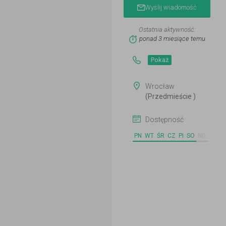
Wyślij wiadomość
Ostatnia aktywność:
ponad 3 miesiące temu
Pokaż
Wrocław
(Przedmieście )
Dostępność
PN
WT
ŚR
CZ
PI
SO
ND