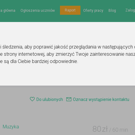
Zalog
Raport
na główna
Ogłoszenia uczniów
Oferty pracy
Blog
gii śledzenia, aby poprawić jakość przeglądania w następujących
e strony internetowej
,
aby zmierzyć Twoje zainteresowanie nasz
e są dla Ciebie bardziej odpowiednie
.
a
Ogłoszenie korepetytora - muzyka
Do ulubionych
Oznacz wystąpienie kontaktu
Muzyka
80
zł
/ 60 min