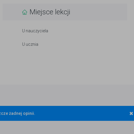
Miejsce lekcji
U nauczyciela
U ucznia
×
cze żadnej opinii.