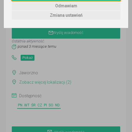
Odmawiam
Zmiana ustawień
Maja Bednarczyk
Wyślij wiadomość
Ostatnia aktywność:
ponad 3 miesiące temu
Pokaż
Jaworzno
Zobacz więcej lokalizacji (2)
Dostępność
PN
WT
ŚR
CZ
PI
SO
ND