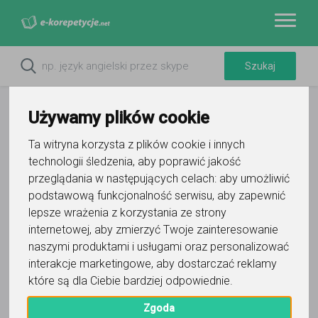
Używamy plików cookie
Ta witryna korzysta z plików cookie i innych
technologii śledzenia, aby poprawić jakość
Do ulubionych
przeglądania w następujących celach:
aby umożliwić
Oznacz wystąpienie kontaktu
podstawową funkcjonalność serwisu
,
aby zapewnić
lepsze wrażenia z korzystania ze strony
internetowej
,
aby zmierzyć Twoje zainteresowanie
naszymi produktami i usługami oraz personalizować
interakcje marketingowe
,
aby dostarczać reklamy
które są dla Ciebie bardziej odpowiednie
.
Magdalena Kozielska
Zgoda