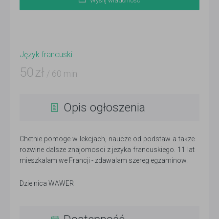
Wyślij wiadomość
Język francuski
50
zł
/ 60 min
Opis ogłoszenia
Chetnie pomoge w lekcjach, naucze od podstaw a takze
rozwine dalsze znajomosci z jezyka francuskiego. 11 lat
mieszkalam we Francji - zdawalam szereg egzaminow.
Dzielnica WAWER