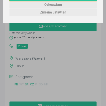
Odmawiam
Zmiana ustawień
Magda Lis
Wyślij wiadomość
Ostatnia aktywność:
ponad 2 miesiące temu
Pokaż
Warszawa
(Wawer)
Lublin
Dostępność
PN
WT
ŚR
CZ
PI
SO
ND