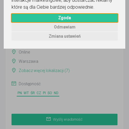
interakcje marketingowe
,
aby dostarczać reklamy
Wyślij wiadomość
które są dla Ciebie bardziej odpowiednie
.
Ostatnia aktywność:
Zgoda
4 dni temu
Odmawiam
Pokaż
Zmiana ustawień
Online
Warszawa
Zobacz więcej lokalizacji (7)
Dostępność
PN
WT
ŚR
CZ
PI
SO
ND
Wyślij wiadomość