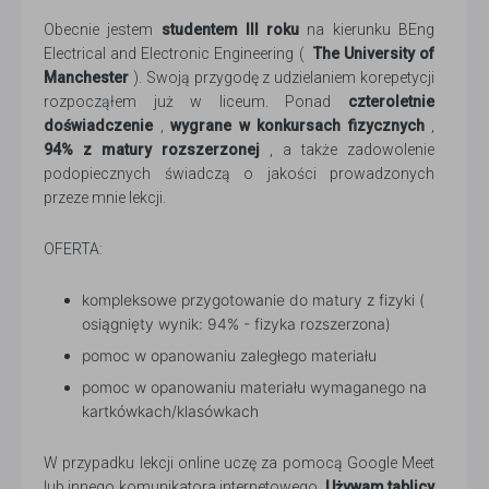
Obecnie jestem
studentem III roku
na kierunku BEng
Electrical and Electronic Engineering (
The University of
Manchester
). Swoją przygodę z udzielaniem korepetycji
rozpocząłem już w liceum. Ponad
czteroletnie
doświadczenie
,
wygrane w konkursach fizycznych
,
94% z matury rozszerzonej
, a także zadowolenie
podopiecznych świadczą o jakości prowadzonych
przeze mnie lekcji.
OFERTA:
kompleksowe przygotowanie do matury z fizyki (
osiągnięty wynik: 94% - fizyka rozszerzona)
pomoc w opanowaniu zaległego materiału
pomoc w opanowaniu materiału wymaganego na
kartkówkach/klasówkach
W przypadku lekcji online uczę za pomocą Google Meet
lub innego komunikatora internetowego.
Używam tablicy