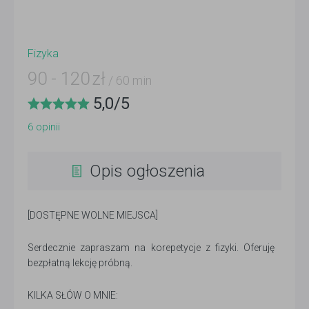
Fizyka
90
-
120
zł
/ 60 min
5,0
/
5
6
opinii
Opis ogłoszenia
[DOSTĘPNE WOLNE MIEJSCA]
Serdecznie zapraszam na korepetycje z fizyki. Oferuję
bezpłatną lekcję próbną.
KILKA SŁÓW O MNIE: