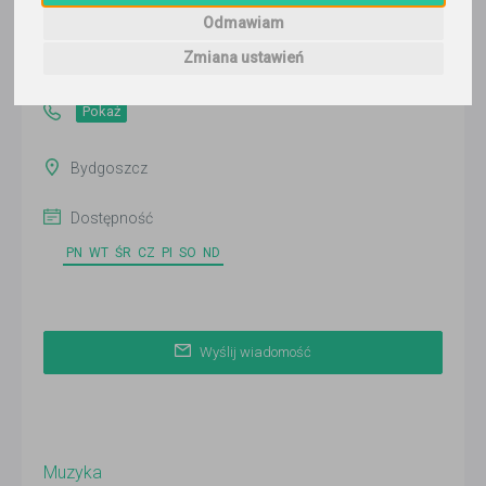
Wyślij wiadomość
Odmawiam
Ostatnia aktywność:
Zmiana ustawień
ponad 3 miesiące temu
Pokaż
Bydgoszcz
Dostępność
PN
WT
ŚR
CZ
PI
SO
ND
Wyślij wiadomość
Muzyka