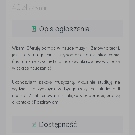
40
zł
/ 45 min
Opis ogłoszenia
Witam. Oferuję pomoc w nauce muzyki. Zarówno teorii,
jak i gry na pianinie, keyboardzie, oraz akordeonie.
(instrumenty szkolne typu flet dzwonki również wchodzą
w zakres nauczania)
Ukończyłam szkołę muzyczną. Aktualnie studiuję na
wydziale muzycznym w Bydgoszczy na studiach II
stopnia. Zainteresowanych jakąkolwiek pomocą proszę
o kontakt :) Pozdrawiam.
Dostępność