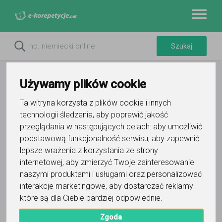
Używamy plików cookie
Ta witryna korzysta z plików cookie i innych
technologii śledzenia, aby poprawić jakość
Do ulubionych
przeglądania w następujących celach:
aby umożliwić
Oznacz wystąpienie kontaktu
podstawową funkcjonalność serwisu
,
aby zapewnić
lepsze wrażenia z korzystania ze strony
internetowej
,
aby zmierzyć Twoje zainteresowanie
naszymi produktami i usługami oraz personalizować
interakcje marketingowe
,
aby dostarczać reklamy
które są dla Ciebie bardziej odpowiednie
.
Marta
Zgoda