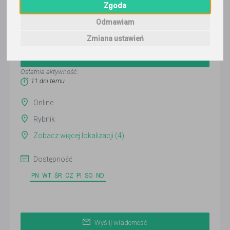
Zgoda
Odmawiam
Łukasz
Zmiana ustawień
Wyślij wiadomość
Ostatnia aktywność:
11 dni temu
Online
Rybnik
Zobacz więcej lokalizacji (4)
Dostępność
PN
WT
ŚR
CZ
PI
SO
ND
Wyślij wiadomość