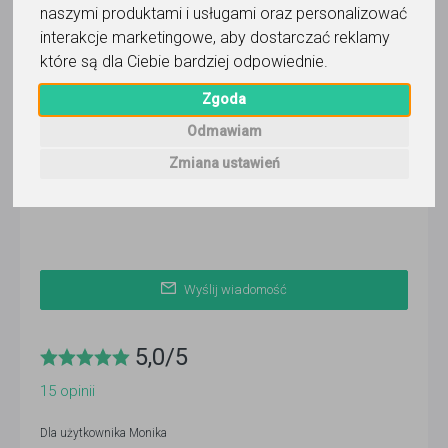
naszymi produktami i usługami oraz personalizować
Monika
interakcje marketingowe
,
aby dostarczać reklamy
które są dla Ciebie bardziej odpowiednie
.
Wyślij wiadomość
Ostatnia aktywność:
Zgoda
ponad 3 miesiące temu
Odmawiam
Pokaż
Zmiana ustawień
Korepetytor prowadzi zajęcia online
Wyślij wiadomość
5,0
/
5
15
opinii
Dla użytkownika
Monika