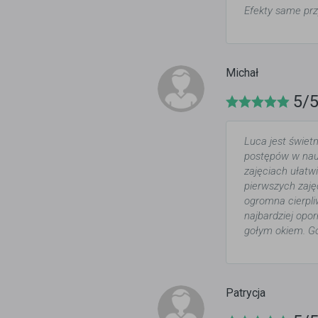
Efekty same pr
Michał
5/
Luca jest świet
postępów w nauc
zajęciach ułatw
pierwszych zaję
ogromna cierpl
najbardziej opo
gołym okiem. G
Patrycja