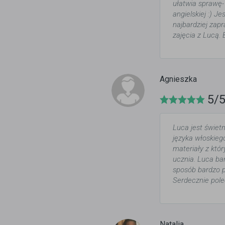
ułatwia sprawę-
angielskiej :) 
najbardziej zap
zajęcia z Lucą.
Agnieszka
5/
Luca jest świe
języka włoskieg
materiały z któ
ucznia. Luca ba
sposób bardzo p
Serdecznie pole
Natalia