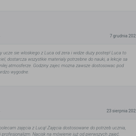
5
7 grudnia 20
y ucze sie wloskiego z Luca od zera i widze duzy postep! Luca to
el, dostarcza wszystkie materialy potrzebne do nauki, a lekcje sa
ilej atmosferze. Godziny zajec mozna zawsze dostosowac pod
bardzo wygodne.
5
23 sierpnia 20
polecam zajęcia z Lucą! Zajęcia dostosowane do potrzeb ucznia,
i profesjonalizm. Nacisk na mówienie już od pierwszych zajęć.