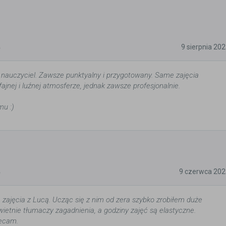
5
9 sierpnia 20
 nauczyciel. Zawsze punktyalny i przygotowany. Same zajęcia
ajnej i luźnej atmosferze, jednak zawsze profesjonalnie.
u :)
5
9 czerwca 202
zajęcia z Lucą. Ucząc się z nim od zera szybko zrobiłem duże
wietnie tłumaczy zagadnienia, a godziny zajęć są elastyczne.
lecam.