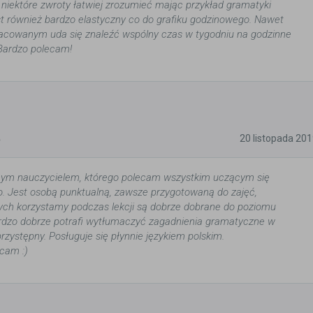
 niektóre zwroty łatwiej zrozumieć mając przykład gramatyki
Jest również bardzo elastyczny co do grafiku godzinowego. Nawet
racowanym uda się znaleźć wspólny czas w tygodniu na godzinne
 Bardzo polecam!
5
20 listopada 20
tnym nauczycielem, którego polecam wszystkim uczącym się
o. Jest osobą punktualną, zawsze przygotowaną do zajęć,
rych korzystamy podczas lekcji są dobrze dobrane do poziomu
rdzo dobrze potrafi wytłumaczyć zagadnienia gramatyczne w
rzystępny. Posługuje się płynnie językiem polskim.
cam :)