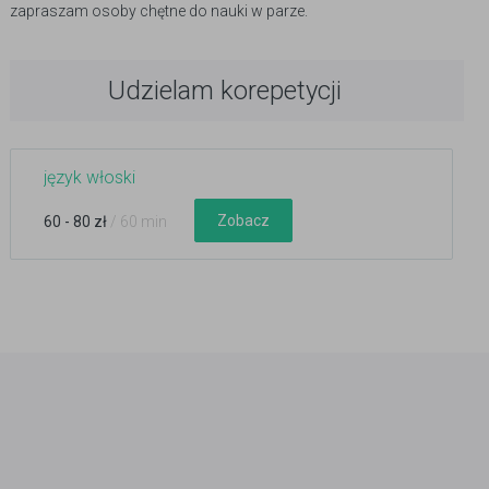
zapraszam osoby chętne do nauki w parze.
Udzielam korepetycji
język włoski
Zobacz
60 - 80 zł
/ 60 min