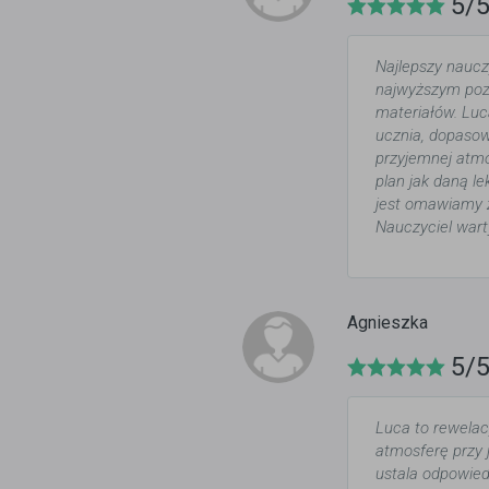
5/
Najlepszy naucz
najwyższym poz
materiałów. Luc
ucznia, dopasow
przyjemnej atmo
plan jak daną l
jest omawiamy 
Nauczyciel wart
Agnieszka
5/
Luca to rewelac
atmosferę przy 
ustala odpowied