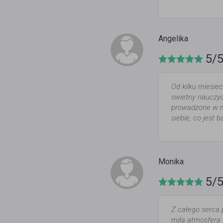
Angelika
5/
Od kilku miesiec
swietny nauczyci
prowadzone w m
siebie, co jest 
Monika
5/
Z całego serca 
miła atmosfera 