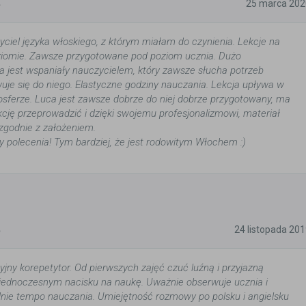
5
25 marca 202
yciel języka włoskiego, z którym miałam do czynienia. Lekcje na
iomie. Zawsze przygotowane pod poziom ucznia. Dużo
a jest wspaniały nauczycielem, który zawsze słucha potrzeb
uje się do niego. Elastyczne godziny nauczania. Lekcja upływa w
sferze. Luca jest zawsze dobrze do niej dobrze przygotowany, ma
ekcję przeprowadzić i dzięki swojemu profesjonalizmowi, materiał
zgodnie z założeniem.
y polecenia! Tym bardziej, że jest rodowitym Włochem :)
5
24 listopada 20
yjny korepetytor. Od pierwszych zajęć czuć luźną i przyjazną
jednoczesnym nacisku na naukę. Uważnie obserwuje ucznia i
nie tempo nauczania. Umiejętność rozmowy po polsku i angielsku