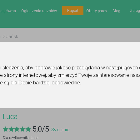
Zalog
Raport
na główna
Ogłoszenia uczniów
Oferty pracy
Blog
gii śledzenia, aby poprawić jakość przeglądania w następujących
e strony internetowej
,
aby zmierzyć Twoje zainteresowanie nasz
e są dla Ciebie bardziej odpowiednie
.
Luca
5,0
/
5
23
opinie
Dla użytkownika
Luca