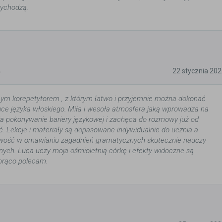
zychodzą.
5
22 stycznia 20
nym korepetytorem , z którym łatwo i przyjemnie można dokonać
e języka włoskiego. Miła i wesoła atmosfera jaką wprowadza na
ia pokonywanie bariery językowej i zachęca do rozmowy już od
ć. Lekcje i materiały są dopasowane indywidualnie do ucznia a
iwość w omawianiu zagadnień gramatycznych skutecznie nauczy
rnych. Luca uczy moja ośmioletnią córkę i efekty widoczne są
orąco polecam.