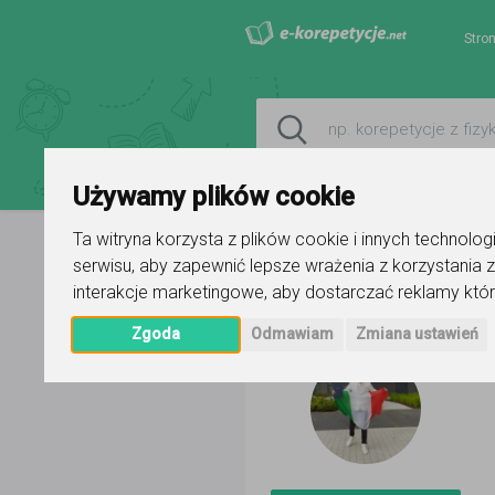
Stro
Używamy plików cookie
Ta witryna korzysta z plików cookie i innych technolo
serwisu
,
aby zapewnić lepsze wrażenia z korzystania z
Strona główna
Luca
interakcje marketingowe
,
aby dostarczać reklamy któr
Zgoda
Odmawiam
Zmiana ustawień