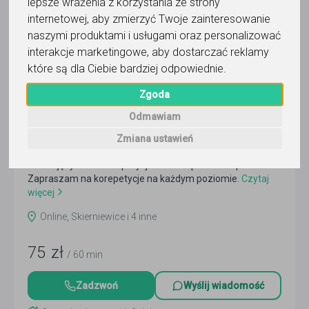
Trafność
Sortuj:
lepsze wrażenia z korzystania ze strony
Język niemiecki
internetowej
,
aby zmierzyć Twoje zainteresowanie
naszymi produktami i usługami oraz personalizować
interakcje marketingowe
,
aby dostarczać reklamy
które są dla Ciebie bardziej odpowiednie
.
Zgoda
język niemiecki
Odmawiam
Beata
Zmiana ustawień
Nauka języka lub korepetycje? Ze mną to żaden problem!
Zapraszam na korepetycje na każdym poziomie.
Czytaj
więcej
Online, Skierniewice i 4 inne
75
zł
/ 60 min
Zadzwoń
Wyślij wiadomość