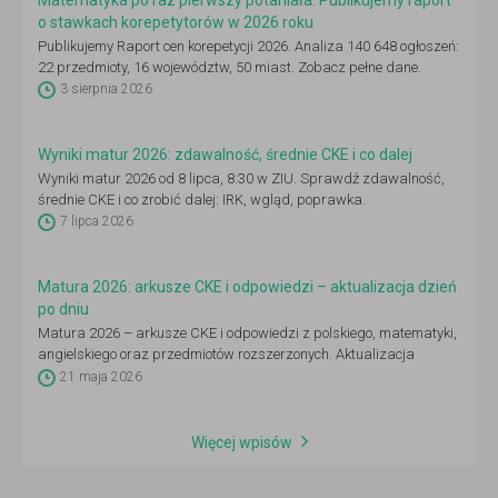
Matematyka po raz pierwszy potaniała. Publikujemy raport
o stawkach korepetytorów w 2026 roku
Publikujemy Raport cen korepetycji 2026. Analiza 140 648 ogłoszeń:
22 przedmioty, 16 województw, 50 miast. Zobacz pełne dane.
3 sierpnia 2026
Wyniki matur 2026: zdawalność, średnie CKE i co dalej
Wyniki matur 2026 od 8 lipca, 8:30 w ZIU. Sprawdź zdawalność,
średnie CKE i co zrobić dalej: IRK, wgląd, poprawka.
7 lipca 2026
Matura 2026: arkusze CKE i odpowiedzi – aktualizacja dzień
po dniu
Matura 2026 – arkusze CKE i odpowiedzi z polskiego, matematyki,
angielskiego oraz przedmiotów rozszerzonych. Aktualizacja
codziennie 4–21 maja po godz. 14:00.
21 maja 2026
Więcej wpisów