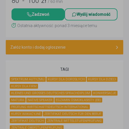
80
-
100
zł
/ 60 min
Zadzwoń
Wyślij wiadomość
Ostatnia aktywność: ponad 3 miesiące temu
Załóż konto i dodaj ogłoszenie
TAGI
SPEKTRUM AUTYZMU
KURSY DLA DOROSŁYCH
KURSY DLA DZIECI
KURSY DLA FIRM
KLEINES UND GROSSES DEUTSCHES SPRACHDIPLOM
KONWERSACJE
MATURA
NATIVE SPEAKER
EGZAMIN ÓSMOKLASISTY (E8)
PRÜFUNG WIRTSCHAFTSDEUTSCH INTERNATIONAL
KURSY WAKACYJNE
ZERTIFIKAT DEUTSCH FÜR DEN BERUF
ZERTIFIKAT DEUTSCH
ZENTRALE MITTELSTUFENPRÜFUNG
ZENTRALE OBERSTUFENPRÜFUNG