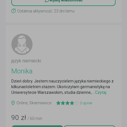
Wyślij wiadomość
Ostatnia aktywność: 23 dni temu
język niemiecki
Monika
Dzień dobry. Jestem nauczycielem języka niemieckiego z
kilkunastoletnim stażem. Ukończyłam germanistykę na
Uniwersytecie Warszawskim, studia dzienne,...
Czytaj
więcej
Online, Skierniewice
3
opinie
90
zł
/ 60 min