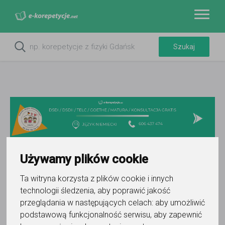
Używamy plików cookie
Filtry
Ta witryna korzysta z plików cookie i innych
technologii śledzenia, aby poprawić jakość
Wyczyść wszystko
Skierniewice
łódzkie
przeglądania w następujących celach:
aby umożliwić
podstawową funkcjonalność serwisu
,
aby zapewnić
13
korepetytorów