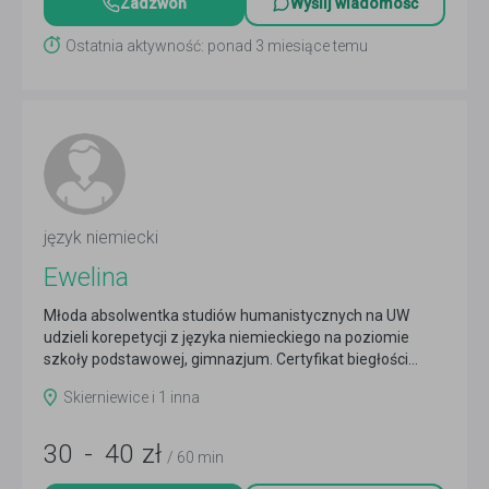
Zadzwoń
Wyślij wiadomość
Ostatnia aktywność: ponad 3 miesiące temu
język niemiecki
Ewelina
Młoda absolwentka studiów humanistycznych na UW
udzieli korepetycji z języka niemieckiego na poziomie
szkoły podstawowej, gimnazjum. Certyfikat biegłości...
Czytaj więcej
Skierniewice i 1 inna
30
-
40
zł
/ 60 min