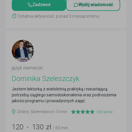
Zadzwoń
Wyślij wiadomość
Ostatnia aktywność: ponad 3 miesiące temu
język niemiecki
Dominika Szeleszczyk
Jestem lektorką z wieloletnią praktyką i nieustającą
potrzebą ciągłego samodoskonalenia oraz podnoszenia
jakości programu i prowadzonych zajęć.
Doświadczenie w...
Czytaj więcej
Online, Skierniewice i 3 inne
103
opinie
120
-
130
zł
/ 60 min