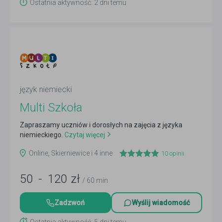
Ostatnia aktywność: 2 dni temu
język niemiecki
Multi Szkoła
Zapraszamy uczniów i dorosłych na zajęcia z języka
niemieckiego.
Czytaj więcej
Online, Skierniewice i 4 inne
10
opinii
50
-
120
zł
/ 60 min
Zadzwoń
Wyślij wiadomość