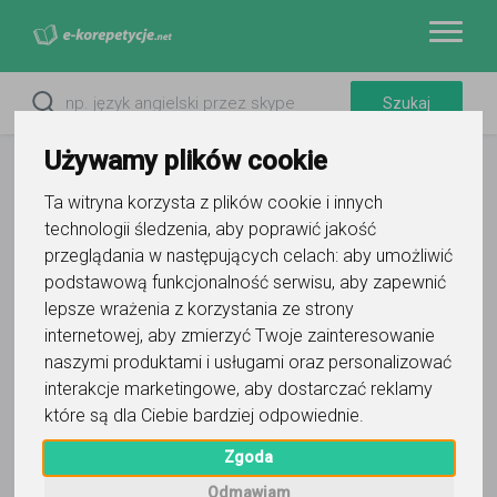
Używamy plików cookie
Ta witryna korzysta z plików cookie i innych
technologii śledzenia, aby poprawić jakość
przeglądania w następujących celach:
aby umożliwić
podstawową funkcjonalność serwisu
,
aby zapewnić
lepsze wrażenia z korzystania ze strony
internetowej
,
aby zmierzyć Twoje zainteresowanie
naszymi produktami i usługami oraz personalizować
Filtry
interakcje marketingowe
,
aby dostarczać reklamy
które są dla Ciebie bardziej odpowiednie
.
Wyczyść wszystko
Łódź
łódzkie
Zgoda
2
korepetytorów
Odmawiam