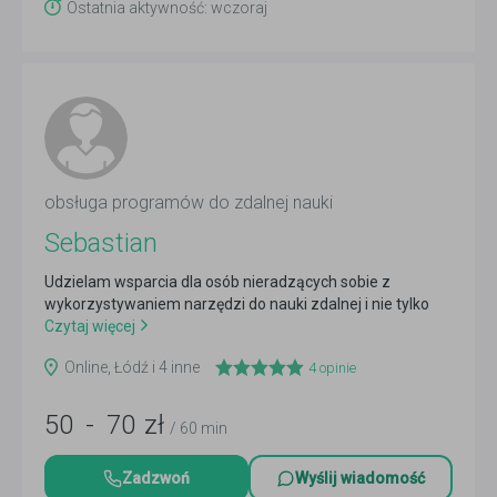
Ostatnia aktywność: wczoraj
obsługa programów do zdalnej nauki
Sebastian
Udzielam wsparcia dla osób nieradzących sobie z
wykorzystywaniem narzędzi do nauki zdalnej i nie tylko
Czytaj więcej
Online, Łódź i 4 inne
4
opinie
50
-
70
zł
/ 60 min
Zadzwoń
Wyślij wiadomość