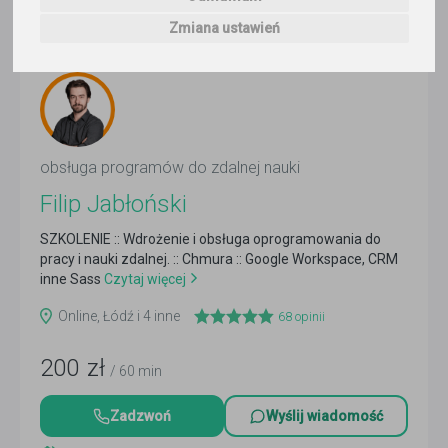
Trafność
Sortuj:
Obsługa programów do zdalnej nauki
Zmiana ustawień
obsługa programów do zdalnej nauki
Filip Jabłoński
SZKOLENIE :: Wdrożenie i obsługa oprogramowania do
pracy i nauki zdalnej. :: Chmura :: Google Workspace, CRM
inne Sass
Czytaj więcej
Online, Łódź i 4 inne
68
opinii
200
zł
/ 60 min
Zadzwoń
Wyślij wiadomość