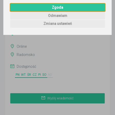
Wyślij wiadomość
Zgoda
Ostatnia aktywność:
Odmawiam
dzisiaj
Zmiana ustawień
Pokaż
Online
Radomsko
Dostępność
PN
WT
ŚR
CZ
PI
SO
ND
Wyślij wiadomość