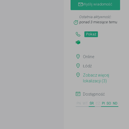
Wyślij wiadomość
Ostatnia aktywność:
ponad 3 miesiące temu
Pokaż
Online
Łódź
Zobacz więcej
lokalizacji (3)
Dostępność
PN
WT
ŚR
CZ
PI
SO
ND