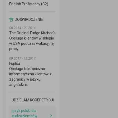
English Proficiency (C2)
DOŚWIADCZENIE
06.2014 - 09.2014
The Original Fudge Kitchen's
Obsługa klientów w sklepie
w USA podczas wakacyjnej
pracy.
09.2017 - 12.2017
Fujitsu
Obsługa telefoniczno-
informatyczna klientów z
zagranicy w języku
angielskim.
UDZIELAM KOREPETYCJI
język polski dla
cudzoziemców