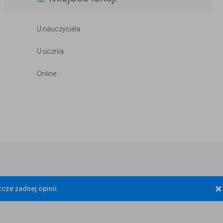
U nauczyciela
U ucznia
Online
×
cze żadnej opinii.