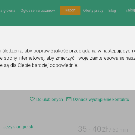
Zalog
Raport
na główna
Ogłoszenia uczniów
Oferty pracy
Blog
gii śledzenia, aby poprawić jakość przeglądania w następujących
e strony internetowej
,
aby zmierzyć Twoje zainteresowanie nasz
e są dla Ciebie bardziej odpowiednie
.
ski
Ogłoszenie korepetytora - język angielski
Do ulubionych
Oznacz wystąpienie kontaktu
Język angielski
35
-
40
zł
/ 60 min