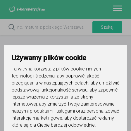
Używamy plików cookie
Ta witryna korzysta z plików cookie i innych
technologii śledzenia, aby poprawić jakość
przeglądania w następujących celach:
aby umożliwić
podstawową funkcjonalność serwisu
,
aby zapewnić
lepsze wrażenia z korzystania ze strony
Do ulubionych
internetowej
,
aby zmierzyć Twoje zainteresowanie
Oznacz wystąpienie kontaktu
naszymi produktami i usługami oraz personalizować
interakcje marketingowe
,
aby dostarczać reklamy
które są dla Ciebie bardziej odpowiednie
.