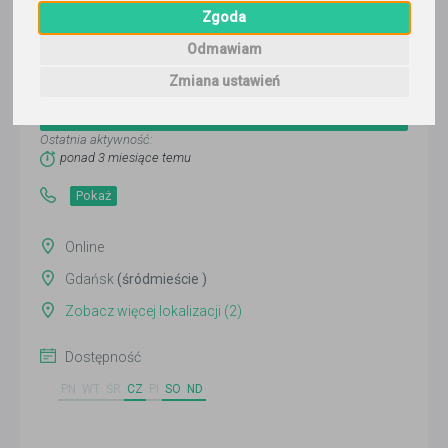
Zgoda
Odmawiam
Karolina Krasoń
Zmiana ustawień
Wyślij wiadomość
Ostatnia aktywność:
ponad 3 miesiące temu
Pokaż
Online
Gdańsk
(śródmieście )
Zobacz więcej lokalizacji (2)
Dostępność
PN
WT
ŚR
CZ
PI
SO
ND