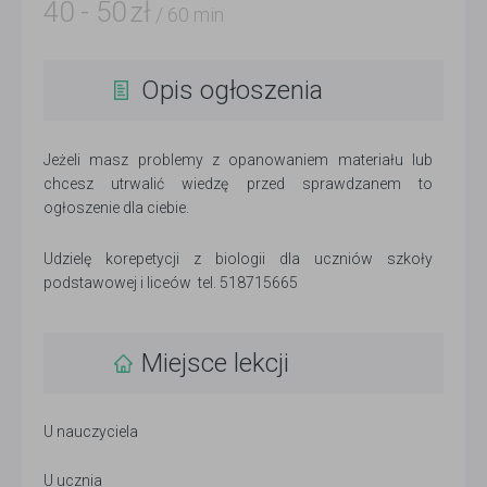
40
-
50
zł
/ 60 min
Opis ogłoszenia
Jeżeli masz problemy z opanowaniem materiału lub
chcesz utrwalić wiedzę przed sprawdzanem to
ogłoszenie dla ciebie.
Udzielę korepetycji z biologii dla uczniów szkoły
podstawowej i liceów tel. 518715665
Miejsce lekcji
U nauczyciela
U ucznia