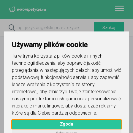
Używamy plików cookie
Ta witryna korzysta z plików cookie i innych
technologii śledzenia, aby poprawić jakość
przeglądania w następujących celach:
aby umożliwić
Do ulubionych
podstawową funkcjonalność serwisu
,
aby zapewnić
Oznacz wystąpienie kontaktu
lepsze wrażenia z korzystania ze strony
internetowej
,
aby zmierzyć Twoje zainteresowanie
naszymi produktami i usługami oraz personalizować
interakcje marketingowe
,
aby dostarczać reklamy
które są dla Ciebie bardziej odpowiednie
.
Aleksandra k
Zgoda