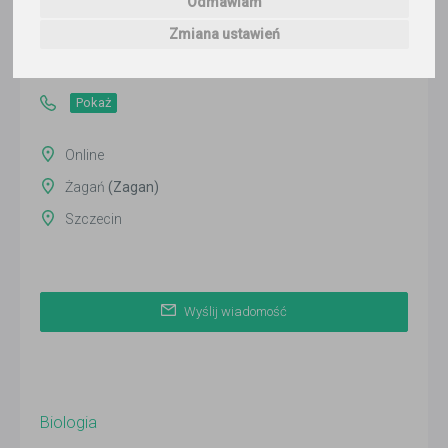
Odmawiam
Wyślij wiadomość
Zmiana ustawień
Ostatnia aktywność:
ponad 3 miesiące temu
Pokaż
Online
Żagań
(Zagan)
Szczecin
Wyślij wiadomość
Biologia