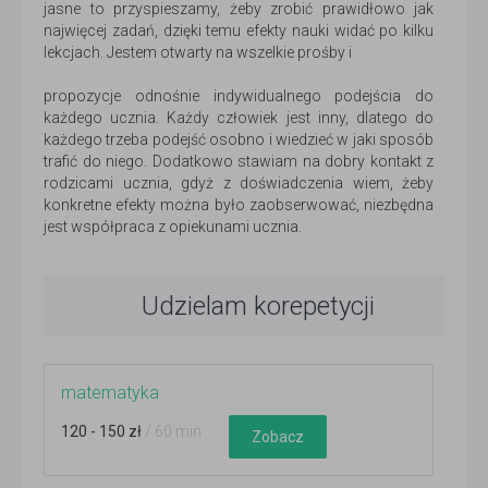
jasne to przyspieszamy, żeby zrobić prawidłowo jak
najwięcej zadań, dzięki temu efekty nauki widać po kilku
lekcjach. Jestem otwarty na wszelkie prośby i
propozycje odnośnie indywidualnego podejścia do
każdego ucznia. Każdy człowiek jest inny, dlatego do
każdego trzeba podejść osobno i wiedzieć w jaki sposób
trafić do niego. Dodatkowo stawiam na dobry kontakt z
rodzicami ucznia, gdyż z doświadczenia wiem, żeby
konkretne efekty można było zaobserwować, niezbędna
jest współpraca z opiekunami ucznia.
Udzielam korepetycji
matematyka
120 - 150 zł
/ 60 min
Zobacz