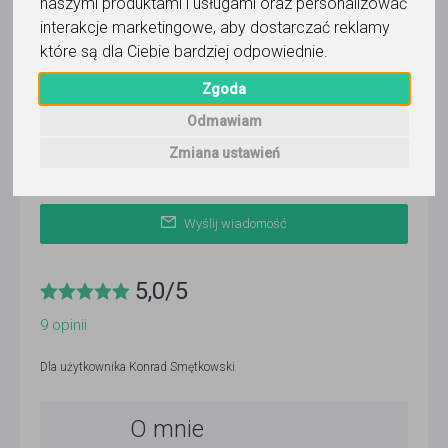
naszymi produktami i usługami oraz personalizować
ponad 3 miesiące temu
interakcje marketingowe
,
aby dostarczać reklamy
które są dla Ciebie bardziej odpowiednie
.
Pokaż
Zgoda
Odmawiam
Korepetytor prowadzi zajęcia online
Zmiana ustawień
Wyślij wiadomość
5,0
/
5
9
opinii
Dla użytkownika
Konrad Smętkowski
O mnie