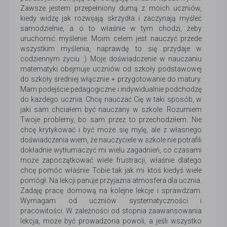
Zawsze jestem przepełniony dumą z moich uczniów,
kiedy widzę jak rozwijają skrzydła i zaczynają myśleć
samodzielnie, a o to właśnie w tym chodzi, żeby
uruchomić myślenie. Moim celem jest nauczyć przede
wszystkim myślenia, naprawdę to się przydaje w
codziennym życiu :) Moje doświadczenie w nauczaniu
matematyki obejmuje uczniów od szkoły podstawowej
do szkoły średniej włącznie + przygotowanie do matury.
Mam podejście pedagogiczne i indywidualnie podchodzę
do każdego ucznia. Chcę nauczać Cię w taki sposób, w
jaki sam chciałem być nauczany w szkole. Rozumiem
Twoje problemy, bo sam przez to przechodziłem. Nie
chcę krytykować i być może się mylę, ale z własnego
doświadczenia wiem, że nauczyciele w szkole nie potrafili
dokładnie wytłumaczyć mi wielu zagadnień, co czasami
może zapoczątkować wiele frustracji, właśnie dlatego
chcę pomóc właśnie Tobie tak jak mi ktoś kiedyś wiele
pomógł. Na lekcji panuje przyjazna atmosfera dla ucznia.
Zadaję pracę domową na kolejne lekcje i sprawdzam.
Wymagam od uczniów systematyczności i
pracowitości. W zależności od stopnia zaawansowania
lekcja, może być prowadzona powoli, a jeśli wszystko