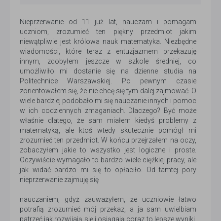
Nieprzerwanie od 11 już lat, nauczam i pomagam
uczniom, zrozumieć ten piękny przedmiot jakim
niewątpliwie jest królowa nauk matematyka. Niezbędne
wiadomości, które teraz z entuzjazmem przekazuję
innym, zdobyłem jeszcze w szkole średniej, co
umożliwiło mi dostanie się na dzienne studia na
Politechnice Warszawskiej. Po pewnym czasie
zorientowałem się, że nie chcę się tym dalej zajmować. O
wiele bardziej podobało mi się nauczanie innych i pomoc
w ich codziennych zmaganiach. Dlaczego? Być może
właśnie dlatego, że sam miałem kiedyś problemy z
matematyką, ale ktoś wtedy skutecznie pomógł mi
zrozumieć ten przedmiot. W końcu przejrzałem na oczy,
zobaczyłem jakie to wszystko jest logiczne i proste.
Oczywiście wymagało to bardzo wiele ciężkiej pracy, ale
jak widać bardzo mi się to opłaciło. Od tamtej pory
nieprzerwanie zajmuję się
nauczaniem, gdyż zauważyłem, że uczniowie łatwo
potrafią zrozumieć mój przekaz, a ja sam uwielbiam
patrzeć jak rozwijają się i osiągają coraz to lepsze wyniki.