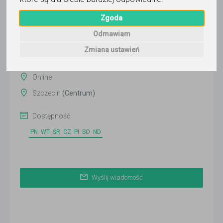
Wyślij wiadomość
Zgoda
Ostatnia aktywność:
dzisiaj
Odmawiam
Zmiana ustawień
Pokaż
Online
Szczecin
(Centrum)
Dostępność
PN
WT
ŚR
CZ
PI
SO
ND
Wyślij wiadomość