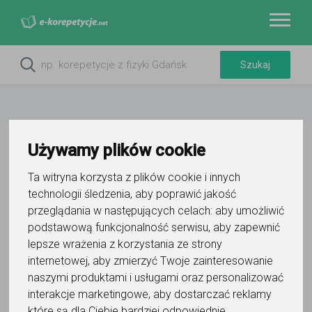
Używamy plików cookie
Do ulubionych
Ta witryna korzysta z plików cookie i innych
Oznacz wystąpienie kontaktu
technologii śledzenia, aby poprawić jakość
przeglądania w następujących celach:
aby umożliwić
podstawową funkcjonalność serwisu
,
aby zapewnić
lepsze wrażenia z korzystania ze strony
internetowej
,
aby zmierzyć Twoje zainteresowanie
naszymi produktami i usługami oraz personalizować
Mateusz Wojciechowski
interakcje marketingowe
,
aby dostarczać reklamy
które są dla Ciebie bardziej odpowiednie
.