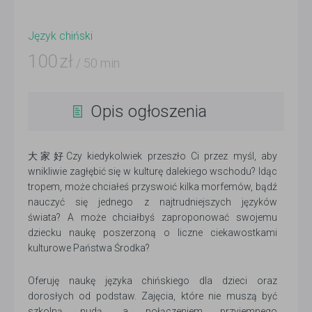
Język chiński
100
zł
/ 50 min
Opis ogłoszenia
大家好Czy kiedykolwiek przeszło Ci przez myśl, aby
wnikliwie zagłębić się w kulturę dalekiego wschodu? Idąc
tropem, może chciałeś przyswoić kilka morfemów, bądź
nauczyć się jednego z najtrudniejszych języków
świata? A może chciałbyś zaproponować swojemu
dziecku naukę poszerzoną o liczne ciekawostkami
kulturowe Państwa Środka?
Oferuję naukę języka chińskiego dla dzieci oraz
dorosłych od podstaw. Zajęcia, które nie muszą być
szkolną nudą, a połączeniem przyjemnego