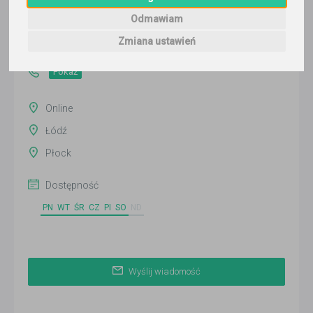
Wyślij wiadomość
Odmawiam
Ostatnia aktywność:
Zmiana ustawień
ponad 3 miesiące temu
Pokaż
Online
Łódź
Płock
Dostępność
PN
WT
ŚR
CZ
PI
SO
ND
Wyślij wiadomość