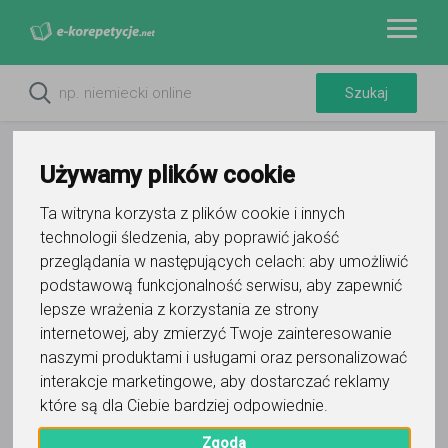
Używamy plików cookie
Ta witryna korzysta z plików cookie i innych
technologii śledzenia, aby poprawić jakość
Do ulubionych
przeglądania w następujących celach:
aby umożliwić
Oznacz wystąpienie kontaktu
podstawową funkcjonalność serwisu
,
aby zapewnić
lepsze wrażenia z korzystania ze strony
internetowej
,
aby zmierzyć Twoje zainteresowanie
naszymi produktami i usługami oraz personalizować
interakcje marketingowe
,
aby dostarczać reklamy
które są dla Ciebie bardziej odpowiednie
.
Klaudia
Zgoda