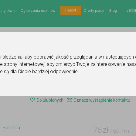
Zalog
Raport
na główna
Ogłoszenia uczniów
Oferty pracy
Blog
gii śledzenia, aby poprawić jakość przeglądania w następujących
e strony internetowej
,
aby zmierzyć Twoje zainteresowanie nasz
e są dla Ciebie bardziej odpowiednie
.
e korepetytora - biologia
Do ulubionych
Oznacz wystąpienie kontaktu
Biologia
75
zł
/ 60 min