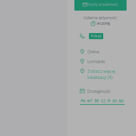
Wyślij wiadomość
Ostatnia aktywność:
wczoraj
Pokaż
Online
Łomianki
Zobacz więcej
lokalizacji (4)
Dostępność
PN
WT
ŚR
CZ
PI
SO
ND