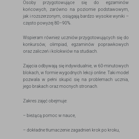
Osoby przygotowujące się do egzaminów
końcowych, zarówno na poziomie podstawowym,
jak i rozszerzonym, osiągają bardzo wysokie wyniki –
często powyżej 80–90%.
Wspieram również uczniów przygotowujących się do
konkursów, olimpiad, egzaminów poprawkowych
oraz zaliczeń i kolokwiów na studiach.
Zajęcia odbywają się indywidualnie, w 60-minutowych
blokach, w formie wygodnych lekcji online. Taki model
pozwala w pełni skupić się na problemach ucznia,
jego brakach oraz mocnych stronach.
Zakres zajęć obejmuje:
– bieżącą pomoc w nauce,
– dokładne tłumaczenie zagadnień krok po kroku,