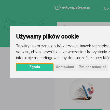
Stro
Używamy plików cookie
Ta witryna korzysta z plików cookie i innych technolo
serwisu
,
aby zapewnić lepsze wrażenia z korzystania z
interakcje marketingowe
,
aby dostarczać reklamy któr
Strona główna
Michał
Ogłoszeni
Zgoda
Odmawiam
Zmiana ustawień