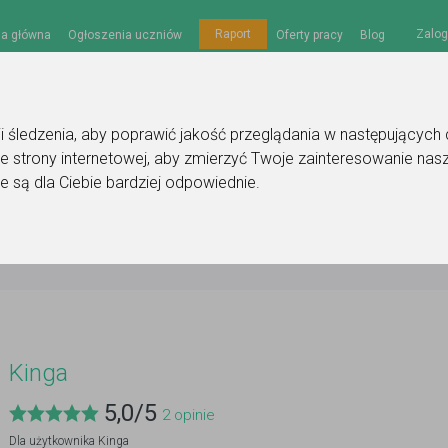
Zalog
Raport
na główna
Ogłoszenia uczniów
Oferty pracy
Blog
gii śledzenia, aby poprawić jakość przeglądania w następujących
e strony internetowej
,
aby zmierzyć Twoje zainteresowanie nasz
e są dla Ciebie bardziej odpowiednie
.
Kinga
5,0
/
5
2
opinie
Dla użytkownika
Kinga