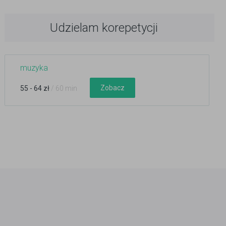
Udzielam korepetycji
muzyka
Zobacz
55 - 64 zł
/ 60 min