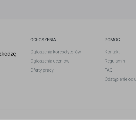
OGŁOSZENIA
POMOC
Ogłoszenia korepetytorów
Kontakt
Ogłoszenia uczniów
Regulamin
Oferty pracy
FAQ
Odstąpienie od
et
. Wszelkie prawa zastrzeżone.
ików cookies.
Polityka prywatności.
-
Zmień preferencje ciasteczek