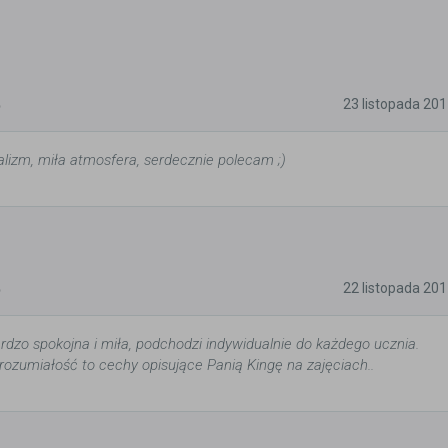
5
23 listopada 20
alizm, miła atmosfera, serdecznie polecam ;)
5
22 listopada 20
rdzo spokojna i miła, podchodzi indywidualnie do każdego ucznia.
ozumiałość to cechy opisujące Panią Kingę na zajęciach..