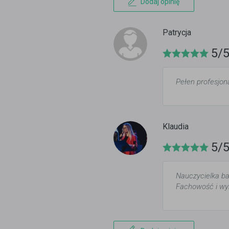
Dodaj opinię
Patrycja
5/
Pełen profesjon
Klaudia
5/
Nauczycielka ba
Fachowość i wyr