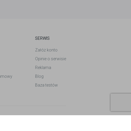
SERWIS
Załóż konto
Opinie o serwisie
Reklama
 umowy
Blog
Baza testów
Design by
Follow Vision