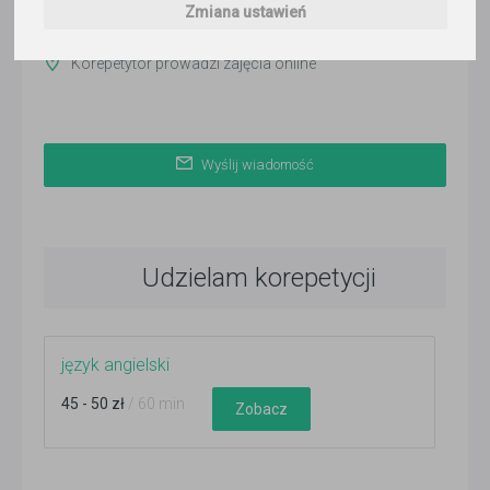
Zmiana ustawień
ponad 3 miesiące temu
Korepetytor prowadzi zajęcia online
Wyślij wiadomość
Udzielam korepetycji
język angielski
45 - 50 zł
/ 60 min
Zobacz